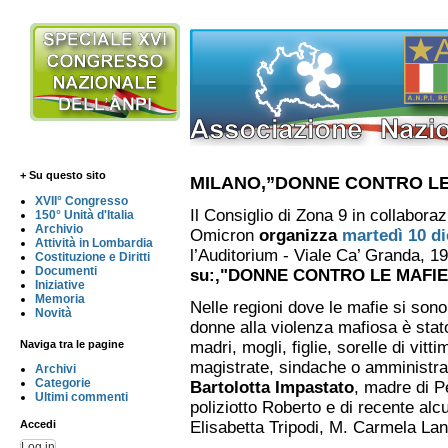
+ Su questo sito
MILANO,”DONNE CONTRO LE
XVII° Congresso
Il Consiglio di Zona 9 in collabor
150° Unità d'Italia
Archivio
Omicron
organizza
martedì 10 d
Attività in Lombardia
l’Auditorium - Viale Ca’ Granda, 19
Costituzione e Diritti
Documenti
su:
,"DONNE CONTRO LE MAFIE
Iniziative
Memoria
Nelle regioni dove le mafie si sono 
Novità
donne alla violenza mafiosa è stato
Naviga tra le pagine
madri, mogli, figlie, sorelle di vit
magistrate, sindache o amministra
Archivi
Categorie
Bartolotta Impastato
, madre di 
Ultimi commenti
poliziotto Roberto e di recente al
Elisabetta Tripodi, M. Carmela Lan
Accedi
Log in