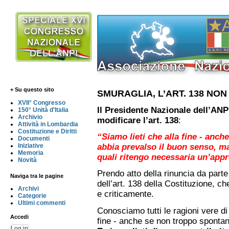
+ Su questo sito
SMURAGLIA, L’ART. 138 NON
XVII° Congresso
Il Presidente Nazionale dell’ANP
150° Unità d'Italia
Archivio
modificare l’art. 138
:
Attività in Lombardia
Costituzione e Diritti
“Siamo lieti che alla fine - anc
Documenti
Iniziative
abbia prevalso il buon senso, m
Memoria
quali ritengo necessaria un’appro
Novità
Prendo atto della rinuncia da parte 
Naviga tra le pagine
dell’art. 138 della Costituzione,
Archivi
e criticamente.
Categorie
Ultimi commenti
Conosciamo tutti le ragioni vere di
Accedi
fine - anche se non troppo sponta
Log in