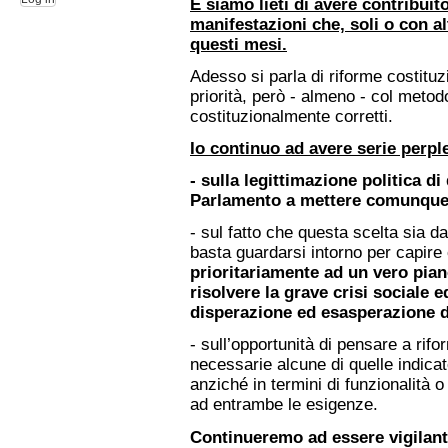
E siamo lieti di avere contribui
manifestazioni che, soli o con a
questi mesi.
Adesso si parla di riforme costituz
priorità, però - almeno - col metodo
costituzionalmente corretti.
Io continuo ad avere serie perpl
- sulla legittimazione politica d
Parlamento a mettere comunque 
- sul fatto che questa scelta sia d
basta guardarsi intorno per capir
prioritariamente ad un vero pian
risolvere la grave crisi sociale e
disperazione ed esasperazione di
- sull’opportunità di pensare a rifo
necessarie alcune di quelle indicat
anziché in termini di funzionalità
ad entrambe le esigenze.
Continueremo ad essere vigilanti 