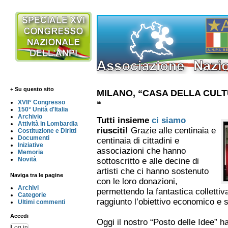
+ Su questo sito
MILANO, “CASA DELLA CULT
“
XVII° Congresso
150° Unità d'Italia
Archivio
Tutti insieme
ci siamo
Attività in Lombardia
riusciti!
Grazie alle centinaia e
Costituzione e Diritti
Documenti
centinaia di cittadini e
Iniziative
associazioni che hanno
Memoria
Novità
sottoscritto e alle decine di
artisti che ci hanno sostenuto
Naviga tra le pagine
con le loro donazioni,
Archivi
permettendo la fantastica collett
Categorie
raggiunto l’obiettivo economico e 
Ultimi commenti
Accedi
Oggi il nostro “Posto delle Idee” h
Log in