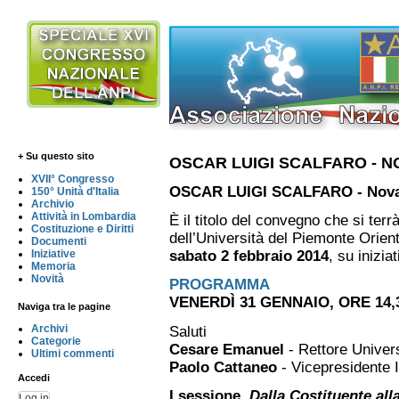
+ Su questo sito
OSCAR LUIGI SCALFARO - N
XVII° Congresso
OSCAR LUIGI SCALFARO - Novara
150° Unità d'Italia
Archivio
Attività in Lombardia
È il titolo del convegno che si te
Costituzione e Diritti
dell’Università del Piemonte Orien
Documenti
Iniziative
sabato 2 febbraio 2014
, su inizia
Memoria
Novità
PROGRAMMA
VENERDÌ 31 GENNAIO, ORE 14,30
Naviga tra le pagine
Archivi
Saluti
Categorie
Cesare Emanuel
- Rettore Univer
Ultimi commenti
Paolo Cattaneo
- Vicepresidente I
Accedi
I sessione.
Dalla Costituente all
Log in