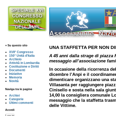
+ Su questo sito
UNA STAFFETTA PER NON D
XVII° Congresso
A 45 anni dalla strage di piazz
150° Unità d'Italia
Archivio
messaggio all’associazione famil
Attività in Lombardia
Costituzione e Diritti
In occasione della ricorrenza de
Documenti
Iniziative
dicembre l’Anpi e il coordinamen
Memoria
dimenticare organizzano una staf
Novità
Villasanta per raggiungere piaz
Naviga tra le pagine
Cinisello e sosta nella sala giu
14,00 la consigliera comunale L
Archivi
Categorie
messaggio che la staffetta trasm
Ultimi commenti
delle Vittime.
Accedi
Log in