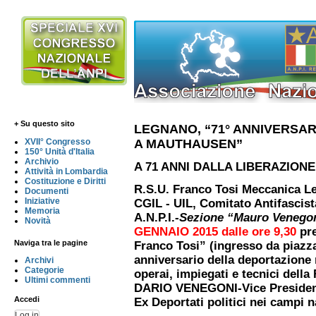
+ Su questo sito
LEGNANO, “71° ANNIVERSAR
A MAUTHAUSEN”
XVII° Congresso
150° Unità d'Italia
Archivio
A 71 ANNI DALLA LIBERAZION
Attività in Lombardia
Costituzione e Diritti
R.S.U. Franco Tosi Meccanica Le
Documenti
Iniziative
CGIL - UIL, Comitato Antifascist
Memoria
A.N.P.I.-
Sezione “Mauro Venego
Novità
GENNAIO 2015
dalle ore 9,30
pr
Naviga tra le pagine
Franco Tosi” (ingresso da piaz
anniversario della deportazione 
Archivi
Categorie
operai, impiegati e tecnici della
Ultimi commenti
DARIO VENEGONI-Vice President
Accedi
Ex Deportati politici nei campi n
Log in