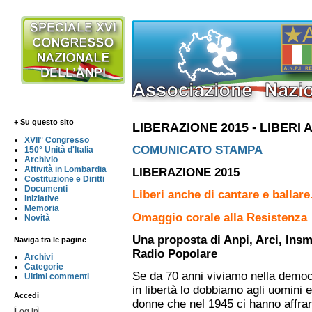
+ Su questo sito
LIBERAZIONE 2015 - LIBERI
XVII° Congresso
COMUNICATO STAMPA
150° Unità d'Italia
Archivio
Attività in Lombardia
LIBERAZIONE 2015
Costituzione e Diritti
Documenti
Liberi anche di cantare e ballare
Iniziative
Memoria
Omaggio corale alla Resistenza
Novità
Una proposta di Anpi, Arci, Insm
Naviga tra le pagine
Radio Popolare
Archivi
Categorie
Se da 70 anni viviamo nella democ
Ultimi commenti
in libertà lo dobbiamo agli uomini e
Accedi
donne che nel 1945 ci hanno affra
Log in