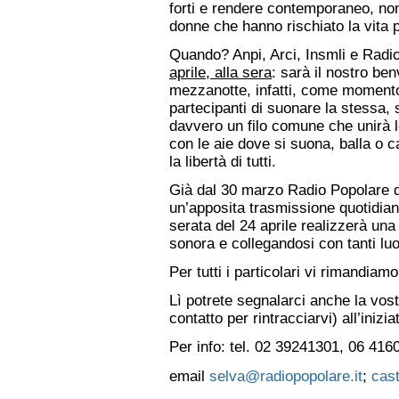
forti e rendere contemporaneo, non
donne che hanno rischiato la vita p
Quando? Anpi, Arci, Insmli e Radi
aprile, alla sera
: sarà il nostro be
mezzanotte, infatti, come momento 
partecipanti di suonare la stessa, 
davvero un filo comune che unirà le
con le aie dove si suona, balla o ca
la libertà di tutti.
Già dal 30 marzo Radio Popolare dar
un’apposita trasmissione quotidiana
serata del 24 aprile realizzerà una
sonora e collegandosi con tanti luo
Per tutti i particolari vi rimandiamo
Lì potrete segnalarci anche la vost
contatto per rintracciarvi) all’inizi
Per info: tel. 02 39241301, 06 41
email
selva@radiopopolare.it
;
cast