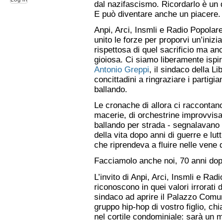
dal nazifascismo. Ricordarlo è un 
E può diventare anche un piacere.
Anpi, Arci, Insmli e Radio Popolar
unito le forze per proporvi un’inizia
rispettosa di quel sacrificio ma an
gioiosa. Ci siamo liberamente ispir
Antonio Greppi
, il sindaco della Li
concittadini a ringraziare i partig
ballando.
Le cronache di allora ci raccontan
macerie, di orchestrine improvvisate
ballando per strada - segnalavano i
della vita dopo anni di guerre e lu
che riprendeva a fluire nelle vene
Facciamolo anche noi, 70 anni dop
L’invito di Anpi, Arci, Insmli e Rad
riconoscono in quei valori irrorati
sindaco ad aprire il Palazzo Comun
gruppo hip-hop di vostro figlio, ch
nel cortile condominiale: sarà un 