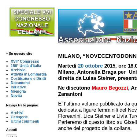
+ Su questo sito
MILANO, “NOVECENTODONNE
XVII° Congresso
Martedì
20 ottobre
2015, ore 18,
150° Unità d'Italia
Archivio
Milano, Antonella Braga per Uni
Attività in Lombardia
diretta da Luisa Steiner, present
Costituzione e Diritti
Documenti
Iniziative
Ne discutono
Mauro Begozzi
, A
Memoria
Zanantoni
Novità
E’ l’ultimo volume pubblicato da qu
Naviga tra le pagine
dedicata a figure femminili del No
Archivi
Floreanini, Lica Steiner e Livia Tur
Categorie
Ultimi commenti
Parleremo di questo libro su Gisel
anche del progetto della collana.
Accedi
Log in