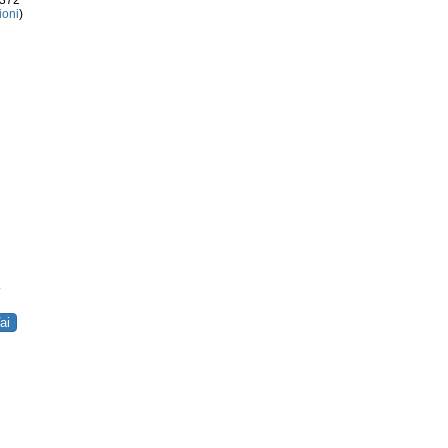
3372
ioni
)