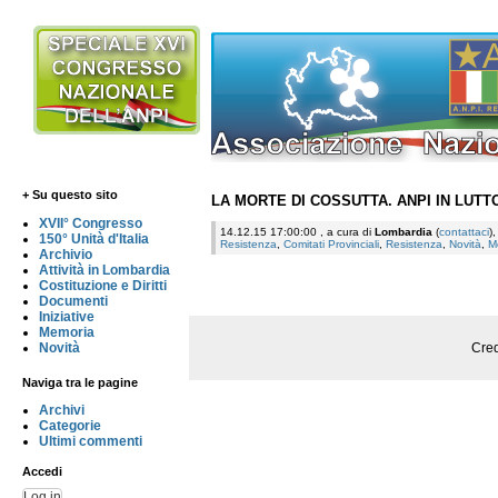
+ Su questo sito
LA MORTE DI COSSUTTA. ANPI IN LUTT
XVII° Congresso
14.12.15 17:00:00 , a cura di
Lombardia
(
contattaci
)
150° Unità d'Italia
Resistenza
,
Comitati Provinciali
,
Resistenza
,
Novità
,
M
Archivio
Attività in Lombardia
Costituzione e Diritti
Documenti
Iniziative
Memoria
Cred
Novità
Naviga tra le pagine
Archivi
Categorie
Ultimi commenti
Accedi
Log in