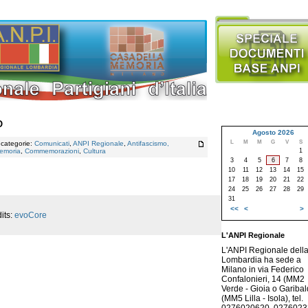
O
Agosto 2026
L
M
M
G
V
S
, categorie:
Comunicati
,
ANPI Regionale
,
Antifascismo,
emoria
,
Commemorazioni
,
Cultura
1
3
4
5
6
7
8
10
11
12
13
14
15
17
18
19
20
21
22
24
25
26
27
28
29
31
<<
<
>
its:
evoCore
L'ANPI Regionale
L'ANPI Regionale dell
Lombardia ha sede a
Milano in via Federico
Confalonieri, 14 (MM2
Verde - Gioia o Garibald
(MM5 Lilla - Isola), tel.