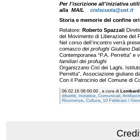
Per l’iscrizione all’iniziativa u
alla MAIL
cislscuola@ust.it
Storia e memorie del confine orie
Relatore:
Roberto Spazzali
Dirett
del Movimento di Liberazione del F
Nel corso dell’incontro verrà prese
comasco dei profughi Giuliano Dal
Contemporanea “P.A. Perretta” e 
familiari dei profughi
Organizzano Cisl dei Laghi, Istitu
Perretta", Associazione giuliano 
Con il Patrocinio del Comune di C
06.02.16 08:00:00 , a cura di
Lombard
dibattiti
,
Iniziative
,
Comunicati
,
Antifasc
Ricorrenze
,
Cultura
,
10 Febbraio / Gior
Credi