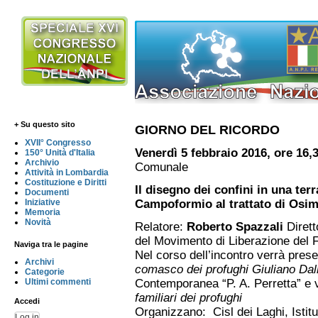
+ Su questo sito
GIORNO DEL RICORDO
XVII° Congresso
Venerdì 5 febbraio 2016, ore 16,
150° Unità d'Italia
Archivio
Comunale
Attività in Lombardia
Costituzione e Diritti
Il disegno dei confini in una terra
Documenti
Iniziative
Campoformio al trattato di Osi
Memoria
Novità
Relatore:
Roberto Spazzali
Dirett
del Movimento di Liberazione del F
Naviga tra le pagine
Nel corso dell’incontro verrà prese
Archivi
comasco dei profughi Giuliano Dal
Categorie
Ultimi commenti
Contemporanea “P. A. Perretta” e 
familiari dei profughi
Accedi
Organizzano: Cisl dei Laghi, Istit
Log in