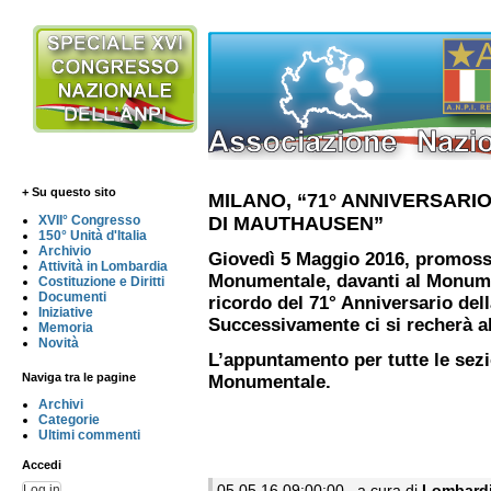
+ Su questo sito
MILANO, “71° ANNIVERSARI
DI MAUTHAUSEN”
XVII° Congresso
150° Unità d'Italia
Archivio
Giovedì 5 Maggio 2016, promossa
Attività in Lombardia
Monumentale, davanti al Monume
Costituzione e Diritti
Documenti
ricordo del 71° Anniversario del
Iniziative
Successivamente ci si recherà a
Memoria
Novità
L’appuntamento per tutte le sezio
Naviga tra le pagine
Monumentale.
Archivi
Categorie
Ultimi commenti
Accedi
Log in
05.05.16 09:00:00 , a cura di
Lombard