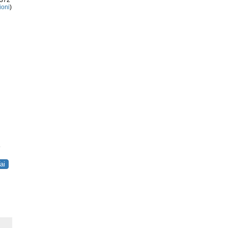
3372
ioni
)