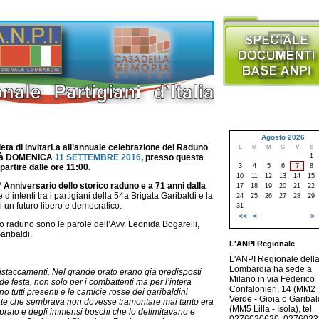
Agosto 2026
lieta di invitarLa all’annuale celebrazione del Raduno
L
M
M
G
V
S
1
errà DOMENICA
11 SETTEMBRE 2016
, presso questa
3
4
5
6
7
8
partire dalle ore 11:00.
10
11
12
13
14
15
 Anniversario dello storico raduno e a 71 anni dalla
17
18
19
20
21
22
 d’intenti tra i partigiani della 54a Brigata Garibaldi e la
24
25
26
27
28
29
 un futuro libero e democratico.
31
<<
<
>
o raduno sono le parole dell’Avv. Leonida Bogarelli,
aribaldi.
L'ANPI Regionale
L'ANPI Regionale dell
Lombardia ha sede a
distaccamenti. Nel grande prato erano già predisposti
Milano in via Federico
ande festa, non solo per i combattenti ma per l’intera
Confalonieri, 14 (MM2
o tutti presenti e le camicie rosse dei garibaldini
Verde - Gioia o Garibald
tate che sembrava non dovesse tramontare mai tanto era
(MM5 Lilla - Isola), tel.
an prato e degli immensi boschi che lo delimitavano e