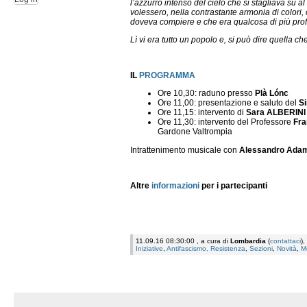
l’azzurro intenso del cielo che si stagliava su 
volessero, nella contrastante armonia di colori,
doveva compiere e che era qualcosa di più prof
Lì vi era tutto un popolo e, si può dire quella 
IL
PROGRAMMA
Ore 10,30: raduno presso
Plà Lónc
Ore 11,00: presentazione e saluto del
S
Ore 11,15: intervento di
Sara ALBERINI
Ore 11,30: intervento del Professore
Fr
Gardone Valtrompia
Intrattenimento musicale con
Alessandro Ada
Altre
informazioni
per i partecipanti
11.09.16 08:30:00 , a cura di
Lombardia
(
contattaci
),
Iniziative
,
Antifascismo, Resistenza
,
Sezioni
,
Novità
,
M