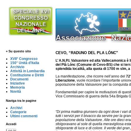
+ Su questo sito
CEVO, “RADUNO DEL PLA LÓNC”
XVII° Congresso
L’ A.N.P.I. Valsaviore ed alta Vallecamonica è 
150° Unità d'Italia
del Plà Lónc (Comune di Cevo-BS) che si t
Archivio
splendida località, alla quota di 1700 m slm, a 
Attività in Lombardia
Costituzione e Diritti
La manifestazione, che ricorre nell’anno del
72°
Documenti
Liberazione
, vuole ricordare l’importante unione
Iniziative
popolazione della Valsaviore per la conquista di
Memoria
Novità
Fondamentali per capire le motivazioni di quest
Vice Commissario di guerra della 54a Brigata G
Naviga tra le pagine
Archivi
“Di prima mattina giunsero da ogni dove i vari 
Categorie
tutti i servizi per il bivacco da servire per la gr
Ultimi commenti
popolazione della Valsaviore. Alle ore dieci eran
sfolgoravano al sole di quella meravigliosa es
Accedi
sfolgorante di luce e di colore. Il verde del gr
Log in