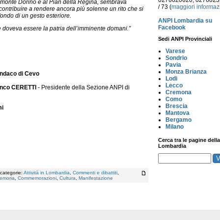
0276020620, 027602
al monte Dorino e al Pian della Regina, sembrava
/ 73 (
maggiori informaz
 contribuire a rendere ancora più solenne un rito che si
ondo di un gesto esteriore.
ANPI Lombardia su
Facebook
che doveva essere la patria dell’imminente domani.”
Sedi ANPI Provinciali
Varese
Sondrio
Pavia
Monza Brianza
indaco di Cevo
Lodi
Lecco
anco CERETTI
- Presidente della Sezione ANPI di
Cremona
Como
Brescia
mi
Mantova
Bergamo
Milano
Cerca tra le pagine della
Lombardia
 categorie:
Attività in Lombardia
,
Commenti e dibattiti
,
emoria
,
Commemorazioni
,
Cultura
,
Manifestazione