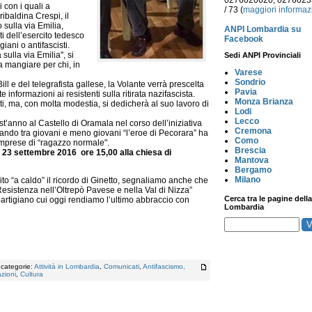
0276020620, 027602
i con i quali a
/ 73 (
maggiori informaz
ribaldina Crespi, il
sulla via Emilia,
ANPI Lombardia su
ti dell’esercito tedesco
Facebook
iani o antifascisti.
sulla via Emilia", si
Sedi ANPI Provinciali
 mangiare per chi, in
Varese
Sondrio
ll e del telegrafista gallese, la Volante verrà prescelta
Pavia
 informazioni ai resistenti sulla ritirata nazifascista.
Monza Brianza
i, ma, con molta modestia, si dedicherà al suo lavoro di
Lodi
Lecco
est’anno al Castello di Oramala nel corso dell’iniziativa
Cremona
uando tra giovani e meno giovani “l’eroe di Pecorara” ha
Como
imprese di “ragazzo normale".
Brescia
 23 settembre 2016 ore 15,00 alla chiesa di
Mantova
Bergamo
Milano
to “a caldo” il ricordo di Ginetto, segnaliamo anche che
Resistenza nell’Oltrepò Pavese e nella Val di Nizza”
Cerca tra le pagine della
partigiano cui oggi rendiamo l’ultimo abbraccio con
Lombardia
, categorie:
Attività in Lombardia
,
Comunicati
,
Antifascismo,
zioni
,
Cultura