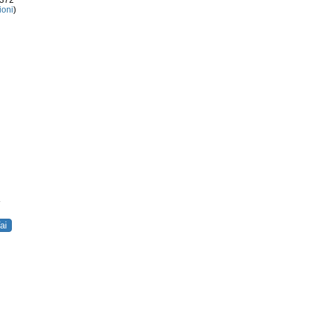
3372
ioni
)