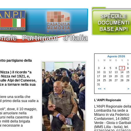
Agosto 2026
o partigiano della
L
M
M
G
V
S
1
3
4
5
6
7
8
Nizza ) il ricordo “a
10
11
12
13
14
15
 Nizza nel 1921, e,
17
18
19
20
21
22
sulle Alpi del Cuneese,
24
25
26
27
28
29
ce a tornare nella sua
31
<<
<
>
piere una scelta che
L'ANPI Regionale
 il primo della sua valle a
L'ANPI Regionale dell
oli", dove, il 10 maggio,
Lombardia ha sede a
si arruolare nella
Milano in via Federico
dursi nella caserma di
Confalonieri, 14 (MM2
militi della brigata
Verde - Gioia o Garibald
mi necessarie a
(MM5 Lilla - Isola), tel.