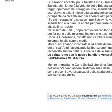
Gli saranno accanto, poi, il fratello Lino e i Ross
Zavattarello, formerà la Volante della Brigata ga
raggruppamento dei coraggiosi che, scendendo 
esercitavano azioni intese alla cattura dei solda
occupante da “scambiare” per liberare altri partig
“Se c’è il coraggio” diceva sempre Schiavi “si va 
scende fino alla pianura anche per procurare da
alta collina, resiste.
Nel marzo del 1945, dopo l’arrivo del capitano Bi
per far parte della missione inglese che trasmette
Dopo la Liberazione, Ginetto non cercherà merit
insegnante alle scuole medie.
Molti di noi l’hanno incontrato il 24 aprile di qu
della “sua” Anpi: “aspettando la liberazione", q
raccontato ancora della sua scelta e delle sue 
Lo saluteremo con le nostre bandiere venerdì
Sant’Albano a Val di Nizza.
Mentre ringraziamo Carlo Schiavi che ci ha forni
nel testo “Parlano ancora, testimonianze della 
sono presenti diversi passaggi della storia del 
indimenticato affetto.
23.09.16 13:00:00 , a cura di
Lombardia
(
contattaci
)
Resistenza
,
Resistenza
,
Novità
,
Memoria
,
Commemora