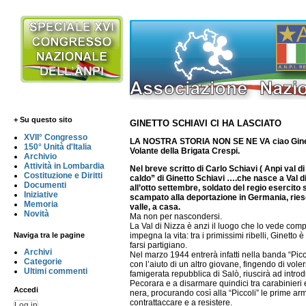
+ Su questo sito
GINETTO SCHIAVI CI HA LASCIATO
XVII° Congresso
LA NOSTRA STORIA NON SE NE VA ciao Ginett
150° Unità d'Italia
Volante della Brigata Crespi.
Archivio
Attività in Lombardia
Nel breve scritto di Carlo Schiavi ( Anpi val di 
Costituzione e Diritti
caldo” di Ginetto Schiavi ….che nasce a Val di
Documenti
all’otto settembre, soldato del regio esercito 
Iniziative
scampato alla deportazione in Germania, ries
Memoria
valle, a casa.
Novità
Ma non per nascondersi.
La Val di Nizza è anzi il luogo che lo vede com
Naviga tra le pagine
impegna la vita: tra i primissimi ribelli, Ginetto è
farsi partigiano.
Archivi
Nel marzo 1944 entrerà infatti nella banda “Picc
Categorie
con l’aiuto di un altro giovane, fingendo di voler
Ultimi commenti
famigerata repubblica di Salò, riuscirà ad intro
Pecorara e a disarmare quindici tra carabinieri e 
Accedi
nera, procurando così alla “Piccoli” le prime ar
contrattaccare e a resistere.
Log in