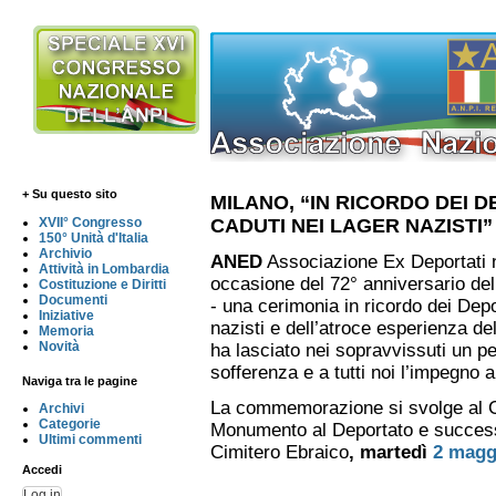
+ Su questo sito
MILANO, “IN RICORDO DEI DE
CADUTI NEI LAGER NAZISTI”
XVII° Congresso
150° Unità d'Italia
Archivio
ANED
Associazione Ex Deportati n
Attività in Lombardia
occasione del 72° anniversario de
Costituzione e Diritti
Documenti
- una cerimonia in ricordo dei Deport
Iniziative
nazisti e dell’atroce esperienza de
Memoria
Novità
ha lasciato nei sopravvissuti un pes
sofferenza e a tutti noi l’impegno 
Naviga tra le pagine
La commemorazione si svolge al C
Archivi
Categorie
Monumento al Deportato e success
Ultimi commenti
Cimitero Ebraico
, martedì
2 magg
Accedi
Log in