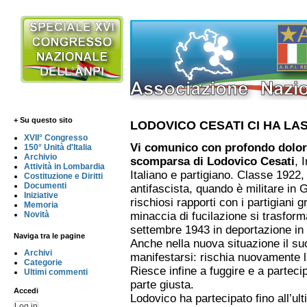
+ Su questo sito
LODOVICO CESATI CI HA LA
XVII° Congresso
Vi comunico con profondo dolor
150° Unità d'Italia
Archivio
scomparsa di Lodovico Cesati
, 
Attività in Lombardia
Italiano e partigiano. Classe 1922, 
Costituzione e Diritti
Documenti
antifascista, quando è militare in 
Iniziative
rischiosi rapporti con i partigiani g
Memoria
Novità
minaccia di fucilazione si trasform
settembre 1943 in deportazione in
Naviga tra le pagine
Anche nella nuova situazione il su
Archivi
manifestarsi: rischia nuovamente l
Categorie
Riesce infine a fuggire e a partecip
Ultimi commenti
parte giusta.
Accedi
Lodovico ha partecipato fino all’ult
Log in