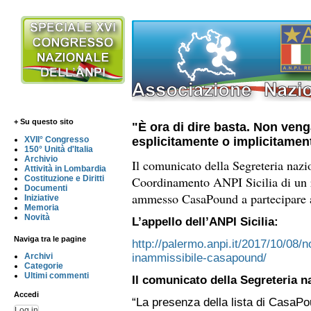
+ Su questo sito
"È ora di dire basta. Non veng
esplicitamente o implicitament
XVII° Congresso
150° Unità d'Italia
Archivio
Il comunicato della Segreteria nazi
Attività in Lombardia
Coordinamento ANPI Sicilia di un 
Costituzione e Diritti
Documenti
ammesso CasaPound a partecipare a
Iniziative
Memoria
Novità
L’appello dell’ANPI Sicilia:
Naviga tra le pagine
http://palermo.anpi.it/2017/10/08/n
inammissibile-casapound/
Archivi
Categorie
Ultimi commenti
Il comunicato della Segreteria n
Accedi
“La presenza della lista di CasaPou
Log in