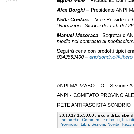
Egidio Melè
– Presidente Comita
Alex Borghi
– Presidente ANP
Nella Credaro
– Vice Presidente
“
Narrazione Storica dei fatti del 
Manuel Mesoraca
–Segretario A
media nel contrasto ai neofascism
Seguirà cena con prodotti tipici em
0342562400 –
anpisondrio@libero.
ANPI MARZABOTTO – Sezione Am
ANPI - COMITATO PROVINCIALE
RETE ANTIFASCISTA SONDRIO
28.10.17 15:30:00 , a cura di
Lombard
Lombardia
,
Commenti e dibattiti
,
Iniziat
Provinciali
,
Libri
,
Sezioni
,
Novità
,
Razzi