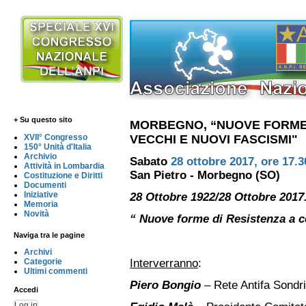
+ Su questo sito
MORBEGNO, “NUOVE FORME 
VECCHI E NUOVI FASCISMI"
XVII° Congresso
150° Unità d'Italia
Archivio
Sabato
28 ottobre 2017, ore 17.3
Attività in Lombardia
San Pietro - Morbegno (SO)
Costituzione e Diritti
Documenti
Iniziative
28 Ottobre 1922/28 Ottobre 2017
Memoria
Novità
“ Nuove forme di Resistenza a c
Naviga tra le pagine
Archivi
Interverranno
:
Categorie
Ultimi commenti
Piero Bongio
– Rete Antifa Sondr
Accedi
Log in