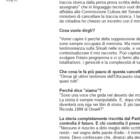
traccia storica dalla prima prova scritta dell
assegnato" che in linguaggio tecnico vuol di
affidata alla Commissione Cultura del Senato
ministero di cancellare la traccia storica. I 
da cittadina ho chiesto un incontro con il min
Cosa vuole dirgli?
"Vorrei capire il perché della soppressione de
sono sempre occupata di memoria. Ma memori
testimonianza sulla Shoah nelle scuole, e ved
contestualizzare il mio racconto. Può capitare
svolgere l'intero programma e ci si fermi all
totalitarismi, i genocidi e la complessità di t
Che cosa le fa più paura di questa cancel
"Ormai gli ultimi testimoni dell'Olocausto st
quasi tutti".
Perché dice "siamo"?
"Sono una voce che grida nel deserto dei m
La storia è sempre manipolabile. E, dopo che
diventerà una riga nei libri di storia. E più t
Ricorda
1984
di Orwell?".
La storia completamente riscritta dal Part
controlla il futuro. E chi controlla il pres
"Nessuno è riuscito a dirlo meglio dello scri
nostri - nel segno delle parole d'odio - il min
storia. Devo confessare che, dinanzi alla dec