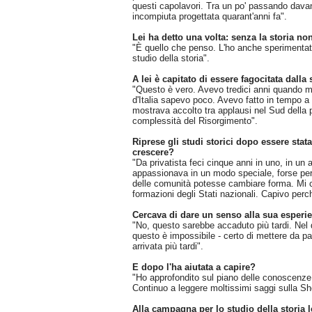
questi capolavori. Tra un po' passando davan
incompiuta progettata quarant'anni fa".
Lei ha detto una volta: senza la storia no
"È quello che penso. L'ho anche sperimentat
studio della storia".
A lei è capitato di essere fagocitata dalla
"Questo è vero. Avevo tredici anni quando mi
d'Italia sapevo poco. Avevo fatto in tempo a s
mostrava accolto tra applausi nel Sud della p
complessità del Risorgimento".
Riprese gli studi storici dopo essere stat
crescere?
"Da privatista feci cinque anni in uno, in un 
appassionava in un modo speciale, forse per
delle comunità potesse cambiare forma. Mi co
formazioni degli Stati nazionali. Capivo perché
Cercava di dare un senso alla sua esper
"No, questo sarebbe accaduto più tardi. Nel 
questo è impossibile - certo di mettere da pa
arrivata più tardi".
E dopo l'ha aiutata a capire?
"Ho approfondito sul piano delle conoscenze
Continuo a leggere moltissimi saggi sulla Sh
Alla campagna per lo studio della storia le