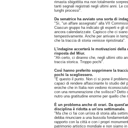
rimasta sbigottita ma non totalmente sorpres
tanti segnali registrati negli ultimi anni. Le 
lunghi processi".
Da senatrice ha avviato una sorta di inda
"Sì, "un affare assegnato" alla VII Commissi
Ciascun gruppo ha indicato gli esperti e gli 
ancora calendarizzate. Capisco che ci siano 
tempestivamente. Anche per arrivare in temp
che la traccia di storia venisse ripristinata".
L'indagine accerterà le motivazioni della 
risposta del Miur.
"Ah certo, ci diranno che, negli ultimi otto a
traccia storica. Troppo pochi".
Così hanno preferito sopprimere la traccia
pochi la scegliessero.
"È questo il punto. Non ci si pone il proble
capaci di rendere affascinante lo studio del 
eroiche che in Italia non vedono riconosciuto
con una remunerazione che svilisce? Detto ci
nutro una gratitudine enorme per quello che r
È un problema anche di orari. Da quest'ann
disciplina è ridotta a un'ora settimanale.
"Ma che ci fai con un'ora di storia alla sett
debba rinunciare a una bussola fondamentale
rapporto con la città e con i propri monument
patrimonio artistico mondiale e non siamo in g