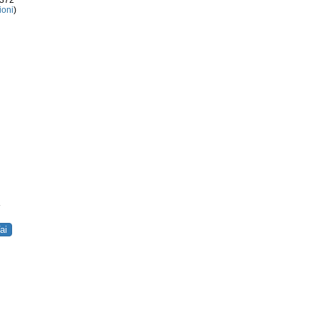
3372
ioni
)