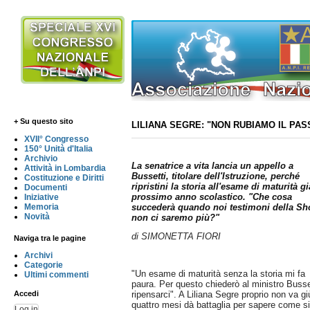
+ Su questo sito
LILIANA SEGRE: "NON RUBIAMO IL PAS
XVII° Congresso
150° Unità d'Italia
Archivio
La senatrice a vita lancia un appello a
Attività in Lombardia
Bussetti, titolare dell'Istruzione, perché
Costituzione e Diritti
ripristini la storia all'esame di maturità gi
Documenti
prossimo anno scolastico. "Che cosa
Iniziative
succederà quando noi testimoni della S
Memoria
Novità
non ci saremo più?"
di SIMONETTA FIORI
Naviga tra le pagine
Archivi
Categorie
"Un esame di maturità senza la storia mi fa
Ultimi commenti
paura. Per questo chiederò al ministro Busset
ripensarci". A Liliana Segre proprio non va gi
Accedi
quattro mesi dà battaglia per sapere come si
Log in