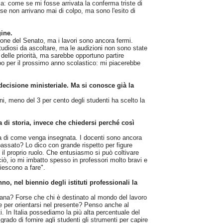
a: come se mi fosse arrivata la conferma triste di
cose non arrivano mai di colpo, ma sono l'esito di
gine.
one del Senato, ma i lavori sono ancora fermi.
studiosi da ascoltare, ma le audizioni non sono state
delle priorità, ma sarebbe opportuno partire
o per il prossimo anno scolastico: mi piacerebbe
decisione ministeriale. Ma si conosce già la
nni, meno del 3 per cento degli studenti ha scelto la
 di storia, invece che chiedersi perché così
ma di come venga insegnata. I docenti sono ancora
passato? Lo dico con grande rispetto per figure
 il proprio ruolo. Che entusiasmo si può coltivare
ò, io mi imbatto spesso in professori molto bravi e
iescono a fare".
o, nel biennio degli istituti professionali la
imana? Forse che chi è destinato al mondo del lavoro
 per orientarsi nel presente? Penso anche al
i. In Italia possediamo la più alta percentuale del
rado di fornire agli studenti gli strumenti per capire