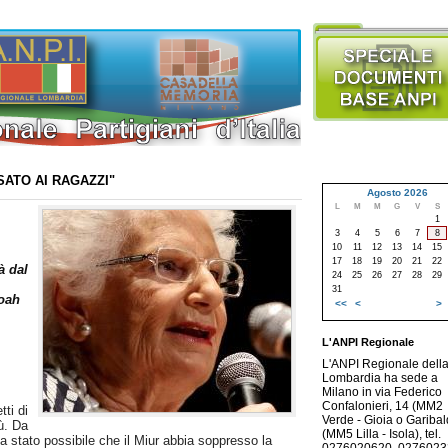
SATO AI RAGAZZI"
Agosto 2026
L
M
M
G
V
S
1
3
4
5
6
7
8
10
11
12
13
14
15
17
18
19
20
21
22
à dal
24
25
26
27
28
29
31
hoah
<<
<
>
L'ANPI Regionale
L'ANPI Regionale dell
Lombardia ha sede a
Milano in via Federico
Confalonieri, 14 (MM2
ti di
Verde - Gioia o Garibald
ù. Da
(MM5 Lilla - Isola), tel.
a stato possibile che il Miur abbia soppresso la