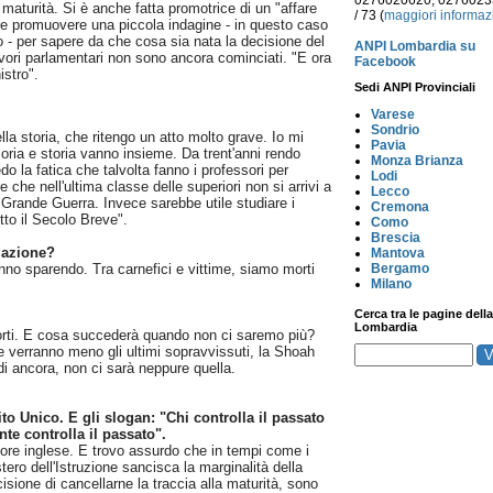
0276020620, 027602
a maturità. Si è anche fatta promotrice di un "affare
/ 73 (
maggiori informaz
re promuovere una piccola indagine - in questo caso
 - per sapere da che cosa sia nata la decisione del
ANPI Lombardia su
lavori parlamentari non sono ancora cominciati. "E ora
Facebook
istro".
Sedi ANPI Provinciali
Varese
Sondrio
lla storia, che ritengo un atto molto grave. Io mi
Pavia
a e storia vanno insieme. Da trent'anni rendo
Monza Brianza
o la fatica che talvolta fanno i professori per
Lodi
 che nell'ultima classe delle superiori non si arrivi a
Lecco
a Grande Guerra. Invece sarebbe utile studiare i
Cremona
utto il Secolo Breve".
Como
Brescia
lazione?
Mantova
anno sparendo. Tra carnefici e vittime, siamo morti
Bergamo
Milano
Cerca tra le pagine della
Lombardia
orti. E cosa succederà quando non ci saremo più?
 verranno meno gli ultimi sopravvissuti, la Shoah
ardi ancora, non ci sarà neppure quella.
ito Unico. E gli slogan: "Chi controlla il passato
ente controlla il passato".
ttore inglese. E trovo assurdo che in tempi come i
istero dell'Istruzione sancisca la marginalità della
isione di cancellarne la traccia alla maturità, sono