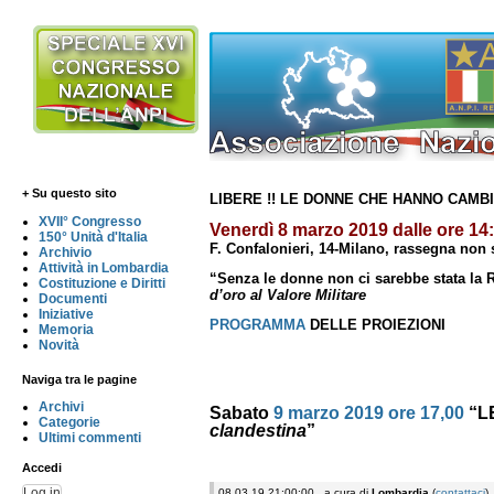
+ Su questo sito
LIBERE !! LE DONNE CHE HANNO CAMBI
XVII° Congresso
Venerdì 8 marzo 2019 dalle ore 14:
150° Unità d'Italia
F. Confalonieri, 14-Milano, rassegna non
Archivio
Attività in Lombardia
“Senza le donne non ci sarebbe stata la
Costituzione e Diritti
d’oro al Valore Militare
Documenti
Iniziative
PROGRAMMA
DELLE PROIEZIONI
Memoria
Novità
Naviga tra le pagine
Archivi
Sabato
9 marzo 2019 ore 17,00
“L
Categorie
clandestina
”
Ultimi commenti
Accedi
Log in
08.03.19 21:00:00 , a cura di
Lombardia
(
contattaci
)