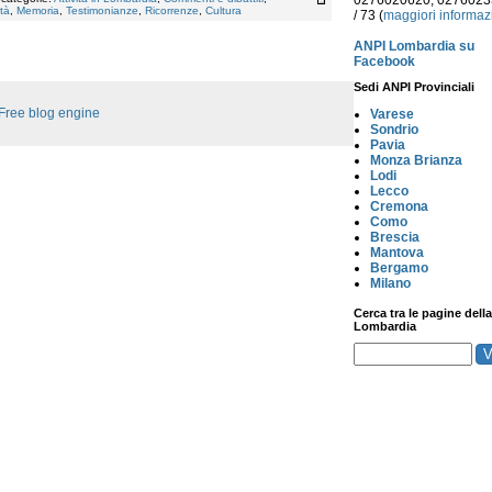
0276020620, 027602
tà
,
Memoria
,
Testimonianze
,
Ricorrenze
,
Cultura
/ 73 (
maggiori informaz
ANPI Lombardia su
Facebook
Sedi ANPI Provinciali
Free blog engine
Varese
Sondrio
Pavia
Monza Brianza
Lodi
Lecco
Cremona
Como
Brescia
Mantova
Bergamo
Milano
Cerca tra le pagine della
Lombardia