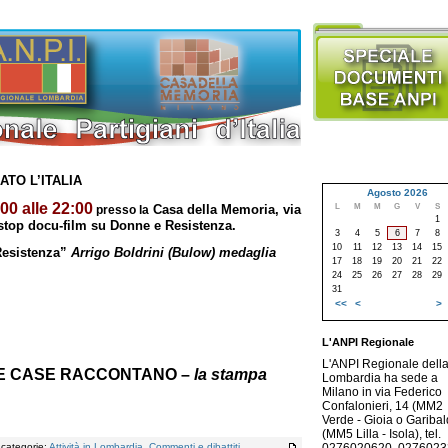
ATO L’ITALIA
Agosto 2026
00 alle 22:00
L
M
M
G
V
S
Casa della Memoria, via
presso la
1
 stop docu-film su Donne e Resistenza.
3
4
5
6
7
8
10
11
12
13
14
15
 Resistenza”
Arrigo Boldrini (Bulow) medaglia
17
18
19
20
21
22
24
25
26
27
28
29
31
<<
<
>
L'ANPI Regionale
L'ANPI Regionale dell
E CASE RACCONTANO –
la stampa
Lombardia ha sede a
Milano in via Federico
Confalonieri, 14 (MM2
Verde - Gioia o Garibald
(MM5 Lilla - Isola), tel.
, categorie:
Attività in Lombardia
,
Commenti e dibattiti
,