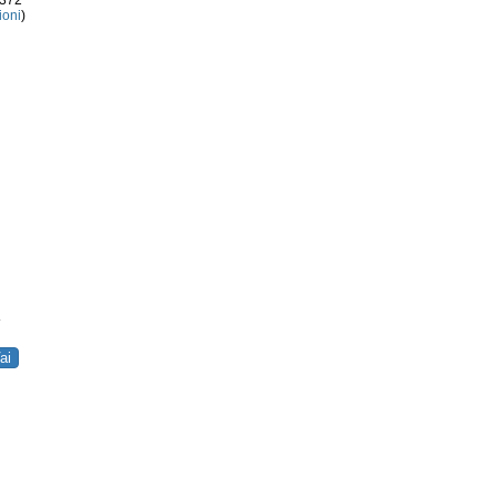
3372
ioni
)