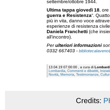
settembre/ottobre 1944.
Ultima tappa giovedì 18
, ore
guerra e Resistenza
“. Quatto
più in vita, danno voce attrave
esperienze di resistenza civile,
Daniela Franchetti
(che insi
all’incontro).
Per
ulteriori informazioni
sono
0332 667403 -
bibliotecalaveno
13.04.19 07:00:00 , a cura di
Lombard
Lombardia
,
Commenti e dibattiti
,
Iniziat
Novità
,
Memoria
,
Testimonianze
,
Cultu
Credits:
P