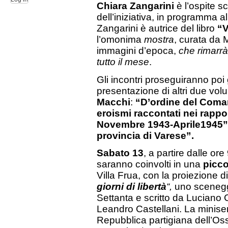
Chiara Zangarini
è l’ospite s
dell’iniziativa, in programma a
Zangarini è autrice del libro
“V
l’omonima
mostra
, curata da 
immagini d’epoca,
che rimarrà
tutto il mese
.
Gli incontri proseguiranno poi
presentazione di altri due vol
Macchi
:
“D’ordine del Coma
eroismi raccontati nei rappo
Novembre 1943-Aprile1945” 
provincia di Varese”.
Sabato 13
, a partire dalle ore
saranno coinvolti in una
picco
Villa Frua, con la proiezione di
giorni di libertà
“,
uno sceneggi
Settanta e scritto da Luciano 
Leandro Castellani. La miniser
Repubblica partigiana dell’Oss