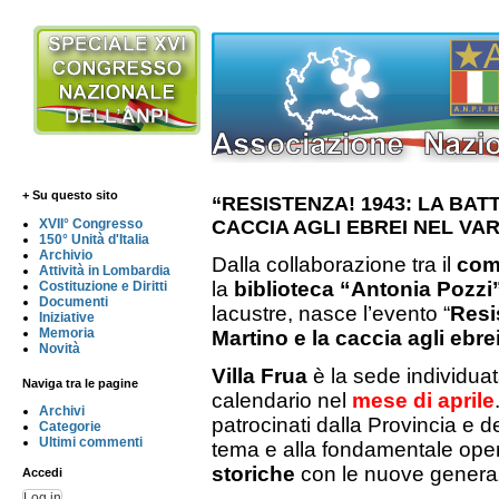
+ Su questo sito
“RESISTENZA! 1943: LA BAT
CACCIA AGLI EBREI NEL VA
XVII° Congresso
150° Unità d'Italia
Archivio
Dalla collaborazione tra il
com
Attività in Lombardia
la
biblioteca “Antonia Pozzi
Costituzione e Diritti
Documenti
lacustre, nasce l’evento “
Resis
Iniziative
Memoria
Martino e la caccia agli ebre
Novità
Villa Frua
è la sede individuat
Naviga tra le pagine
calendario nel
mese di aprile
Archivi
patrocinati dalla Provincia e d
Categorie
Ultimi commenti
tema e alla fondamentale ope
storiche
con le nuove generaz
Accedi
Log in