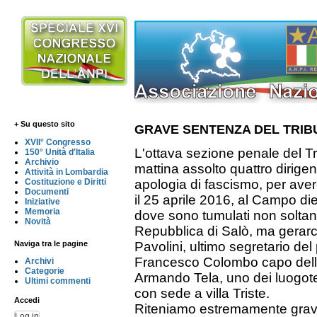
+ Su questo sito
GRAVE SENTENZA DEL TRIB
XVII° Congresso
L'ottava sezione penale del T
150° Unità d'Italia
Archivio
mattina assolto quattro dirigen
Attività in Lombardia
Costituzione e Diritti
apologia di fascismo, per aver
Documenti
il 25 aprile 2016, al Campo di
Iniziative
Memoria
dove sono tumulati non soltant
Novità
Repubblica di Salò, ma gerarc
Naviga tra le pagine
Pavolini, ultimo segretario del
Francesco Colombo capo della
Archivi
Categorie
Armando Tela, uno dei luogot
Ultimi commenti
con sede a villa Triste.
Accedi
Riteniamo estremamente grav
Log in