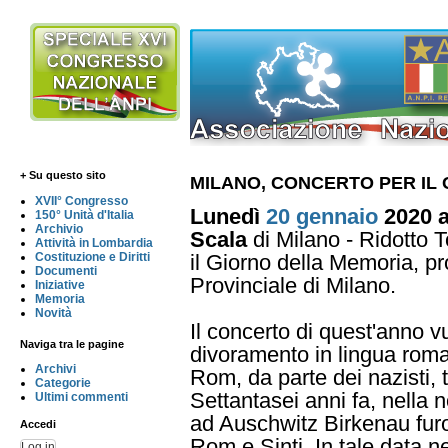
+ Su questo sito
MILANO, CONCERTO PER IL
XVII° Congresso
Lunedì
20 gennaio
2020 al
150° Unità d'Italia
Archivio
Scala
di Milano - Ridotto To
Attività in Lombardia
il Giorno della Memoria, 
Costituzione e Diritti
Documenti
Provinciale di Milano.
Iniziative
Memoria
Novità
Il concerto di quest'anno vu
Naviga tra le pagine
divoramento in lingua romanì
Archivi
Rom, da parte dei nazisti, t
Categorie
Settantasei anni fa, nella no
Ultimi commenti
ad Auschwitz Birkenau furo
Accedi
Rom e Sinti. In tale data n
Log in