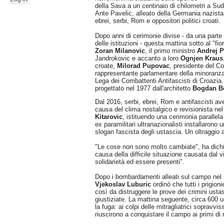
della Sava a un centinaio di chilometri a Sud
Ante Pavelic, alleato della Germania nazista,
ebrei, serbi, Rom e oppositori politici croati.
Dopo anni di cerimonie divise - da una parte l
delle istituzioni - questa mattina sotto al "fi
Zoran Milanovic
, il primo ministro
Andrej P
Jandrokovic e accanto a loro
Ognjen Kraus
croate,
Milorad Pupovac
, presidente del C
rappresentante parlamentare della minoran
Lega dei Combattenti Antifascisti di Croazia.
progettato nel 1977 dall'architetto
Bogdan B
Dal 2016, serbi, ebrei, Rom e antifascisti av
causa del clima nostalgico e revisionista ne
Kitarovic
, istituendo una cerimonia parallel
ex paramilitari ultranazionalisti installarono 
slogan fascista degli ustascia. Un oltraggio a
"Le cose non sono molto cambiate", ha dichi
causa della difficile situazione causata dal 
solidarietà ed essere presenti".
Dopo i bombardamenti alleati sul campo nel m
Vjekoslav Luburic
ordinò che tutti i prigio
così da distruggere le prove dei crimini ust
giustiziate. La mattina seguente, circa 600 u
la fuga: ai colpi delle mitragliatrici sopravvi
riuscirono a conquistare il campo ai primi di