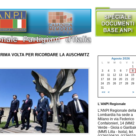
 PRIMA VOLTA PER RICORDARE LA AUSCHWITZ
Agosto 2026
L
M
M
G
V
S
1
3
4
5
6
7
8
10
11
12
13
14
15
17
18
19
20
21
22
24
25
26
27
28
29
31
<<
<
>
L'ANPI Regionale
L'ANPI Regionale dell
Lombardia ha sede a
Milano in via Federico
Confalonieri, 14 (MM2
Verde - Gioia o Garibald
(MM5 Lilla - Isola), tel.