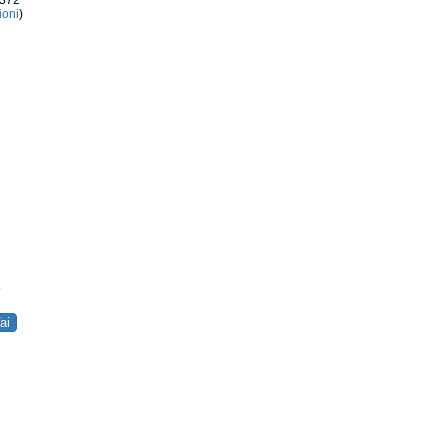
3372
ioni
)