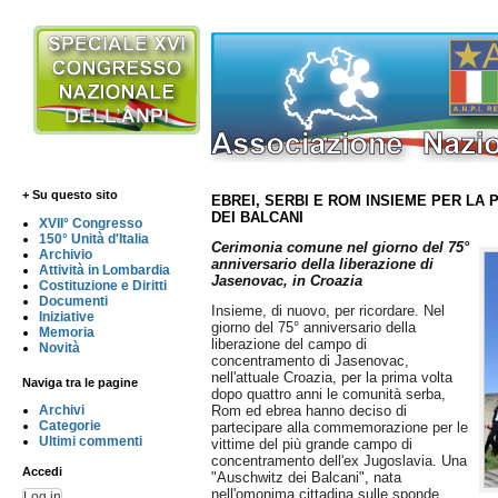
+ Su questo sito
EBREI, SERBI E ROM INSIEME PER LA
DEI BALCANI
XVII° Congresso
150° Unità d'Italia
Cerimonia comune nel giorno del 75°
Archivio
anniversario della liberazione di
Attività in Lombardia
Jasenovac, in Croazia
Costituzione e Diritti
Documenti
Insieme, di nuovo, per ricordare. Nel
Iniziative
giorno del 75° anniversario della
Memoria
liberazione del campo di
Novità
concentramento di Jasenovac,
nell'attuale Croazia, per la prima volta
Naviga tra le pagine
dopo quattro anni le comunità serba,
Archivi
Rom ed ebrea hanno deciso di
Categorie
partecipare alla commemorazione per le
Ultimi commenti
vittime del più grande campo di
concentramento dell'ex Jugoslavia. Una
Accedi
"Auschwitz dei Balcani", nata
nell'omonima cittadina sulle sponde
Log in