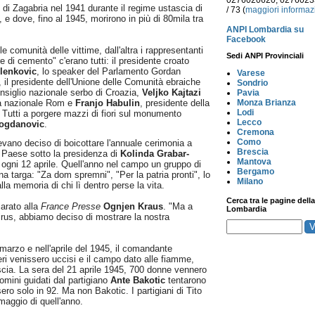
0276020620, 027602
 di Zagabria nel 1941 durante il regime ustascia di
/ 73 (
maggiori informaz
 e dove, fino al 1945, morirono in più di 80mila tra
ANPI Lombardia su
Facebook
e comunità delle vittime, dall'altra i rappresentanti
Sedi ANPI Provinciali
ore di cemento" c'erano tutti: il presidente croato
lenkovic
, lo speaker del Parlamento Gordan
Varese
, il presidente dell'Unione delle Comunità ebraiche
Sondrio
onsiglio nazionale serbo di Croazia,
Veljko Kajtazi
Pavia
Monza Brianza
za nazionale Rom e
Franjo Habulin
, presidente della
Lodi
 Tutti a porgere mazzi di fiori sul monumento
Lecco
ogdanovic
.
Cremona
Como
evano deciso di boicottare l'annuale cerimonia a
Brescia
l Paese sotto la presidenza di
Kolinda Grabar-
Mantova
a ogni 12 aprile. Quell'anno nel campo un gruppo di
Bergamo
una targa: "Za dom spremni", "Per la patria pronti", lo
Milano
lla memoria di chi lì dentro perse la vita.
Cerca tra le pagine della
arato alla
France Presse
Ognjen Kraus
. "Ma a
Lombardia
virus, abbiamo deciso di mostrare la nostra
arzo e nell'aprile del 1945, il comandante
nieri venissero uccisi e il campo dato alle fiamme,
ascia. La sera del 21 aprile 1945, 700 donne vennero
omini guidati dal partigiano
Ante Bakotic
tentarono
ssero solo in 92. Ma non Bakotic. I partigiani di Tito
 maggio di quell'anno.