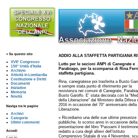
+ Su questo sito
ADDIO ALLA STAFFETTA PARTIGIANA R
XVII° Congresso
Lutto per le sezioni ANPI di Canegrate e
150° Unità d'Italia
Parabiago, per la scomparsa di Rina Ferr
Archivio
staffetta partigiana.
Attività in Lombardia
Costituzione e Diritti
Rina, canegratese poi trasferita a Busto Garo
Documenti
è sempre stata punto di riferimento per la
Iniziative
resistenza nei comuni di Canegrate, Parabia
Memoria
Busto Garolfo. E’ stata decorata con la “Med
Novità
della Liberazione” dal Ministero della Difesa 
2016 in occasione del 70° anniversario della
Naviga tra le pagine
Liberazione.
Archivi
« Ricordiamo una delle sue ultime presenze
Categorie
pubbliche, lo scorso anno in occasione della
Ultimi commenti
presentazione del libro “Passami il testimon
Accedi
redatto a cura degli allievi dell’Istituto
Comprensivo Statale di via 4 Novembre, scu
Log in