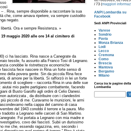
0276020620, 027602
esso
/ 73 (
maggiori informaz
 così
– . Rina, sempre disponibile a raccontare la sua
ANPI Lombardia su
ibertà che, come amava ripetere, va sempre custodito
Facebook
nga negato.
Sedi ANPI Provinciali
a libertà. Ora e sempre Resistenza. »
Varese
Sondrio
19 maggio 2020 alle ore 14 al cimitero di
Pavia
Monza Brianza
Lodi
Lecco
Cremona
930) ci ha lasciato. Rina nasce a Canegrate da
Como
raio tessile, fu assunto alla Franco Tosi di Legnano.
Brescia
infanzia conobbe le ristrettezze economiche
Mantova
e fascista fece nascere in Rina un forte senso di
Bergamo
danno della povera gente. Sin da piccola Rina fece
Milano
ietà, di amore per la libertà. Si rafforzò in lei un forte
omento di scegliere – racconta Rina in una delle sue
Cerca tra le pagine della
: aiutai mio padre partigiano combattente, facendo
Lombardia
giani di Busto Garolfo agli ordini di Celio Danesi.
on autorizzata , da distribuire con i clandestini
o più piccolo di me. Curavamo le munizioni, le armi
e nascondevamo nella cappa del camino di casa
novembre del 1943 conobbi il terrore e la paura. Mio
 e tradotto a Legnano nelle carceri di San Martino.
Canegrate. Fui portata a Legnano con mia madre e
o investigativo, covo dei fascisti. Subii un durissimo
rono me che, essendo ragazzina, ero, secondo i
 mai dimenticare quel regime di terrore.” Rina è stata