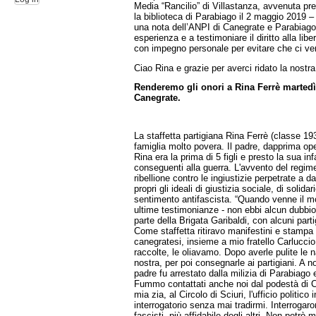
Media “Rancilio” di Villastanza, avvenuta pr
la biblioteca di Parabiago il 2 maggio 2019 –
una nota dell’ANPI di Canegrate e Parabiago 
esperienza e a testimoniare il diritto alla l
con impegno personale per evitare che ci ve
Ciao Rina e grazie per averci ridato la nostr
Renderemo gli onori a Rina Ferrè martedì 
Canegrate.
La staffetta partigiana Rina Ferrè (classe 1
famiglia molto povera. Il padre, dapprima ope
Rina era la prima di 5 figli e presto la sua 
conseguenti alla guerra. L'avvento del regim
ribellione contro le ingiustizie perpetrate a 
propri gli ideali di giustizia sociale, di solidar
sentimento antifascista. “Quando venne il m
ultime testimonianze - non ebbi alcun dubbio
parte della Brigata Garibaldi, con alcuni parti
Come staffetta ritiravo manifestini e stampa n
canegratesi, insieme a mio fratello Carlucci
raccolte, le oliavamo. Dopo averle pulite l
nostra, per poi consegnarle ai partigiani. A 
padre fu arrestato dalla milizia di Parabiago
Fummo contattati anche noi dal podestà di 
mia zia, al Circolo di Sciuri, l'ufficio politic
interrogatorio senza mai tradirmi. Interroga
fascisti, più affidabile degli altri. Non potrò