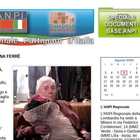
INA FERRÈ
Agosto 2026
L
M
M
G
V
S
1
è,
3
4
5
6
7
8
10
11
12
13
14
15
17
18
19
20
21
22
lfo,
24
25
26
27
28
29
31
go e
<<
<
>
aglia
nel
L'ANPI Regionale
L'ANPI Regionale dell
Lombardia ha sede a
Milano in via Federico
Confalonieri, 14 (MM2
e”
Verde - Gioia o Garibald
(MM5 Lilla - Isola), tel.
ola