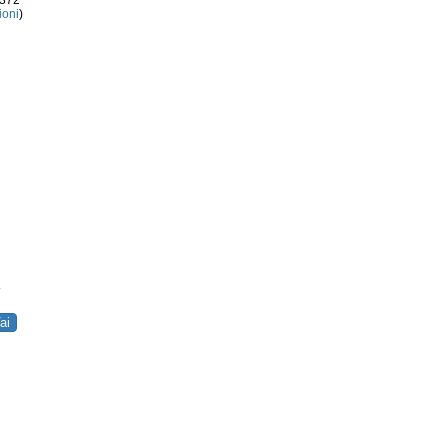
3372
ioni
)