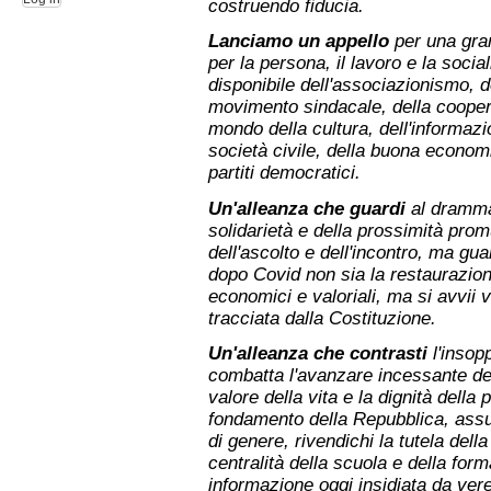
costruendo fiducia.
Lanciamo un appello
per una gran
per la persona, il lavoro e la socia
disponibile dell'associazionismo, de
movimento sindacale, della coopera
mondo della cultura, dell'informazio
società civile, della buona economi
partiti democratici.
Un'alleanza che guardi
al dramma 
solidarietà e della prossimità pro
dell'ascolto e dell'incontro, ma guar
dopo Covid non sia la restaurazione
economici e valoriali, ma si avvii 
tracciata dalla Costituzione.
Un'alleanza che contrasti
l'insop
combatta l'avanzare incessante del
valore della vita e la dignità dell
fondamento della Repubblica, assum
di genere, rivendichi la tutela dell
centralità della scuola e della form
informazione oggi insidiata da vere