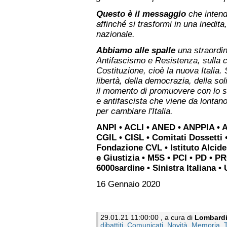
Questo è il messaggio
che intend
affinché si trasformi in una inedita
nazionale.
Abbiamo alle spalle
una straordin
Antifascismo e Resistenza, sulla c
Costituzione, cioè la nuova Italia. S
libertà, della democrazia, della sol
il momento di promuovere con lo 
e antifascista che viene da lontano
per cambiare l'Italia.
ANPI • ACLI • ANED • ANPPIA • AR
CGIL • CISL • Comitati Dossetti 
Fondazione CVL • Istituto Alcide
e Giustizia • M5S • PCI • PD • P
6000sardine • Sinistra Italiana •
16 Gennaio 2020
29.01.21 11:00:00 , a cura di
Lombard
dibattiti
,
Comunicati
,
Novità
,
Memoria
,