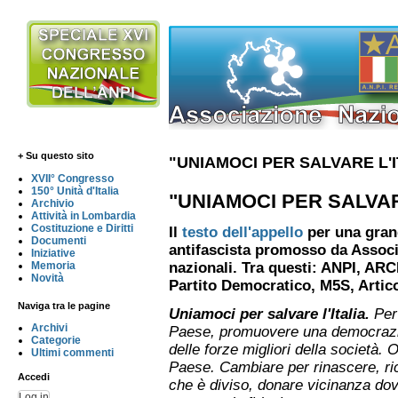
+ Su questo sito
"UNIAMOCI PER SALVARE L'I
XVII° Congresso
150° Unità d'Italia
"UNIAMOCI PER SALVAR
Archivio
Attività in Lombardia
Costituzione e Diritti
Il
testo dell'appello
per una gran
Documenti
antifascista promosso da Associa
Iniziative
Memoria
nazionali. Tra questi: ANPI, ARC
Novità
Partito Democratico, M5S, Artic
Naviga tra le pagine
Uniamoci per salvare l'Italia.
Per 
Archivi
Paese, promuovere una democrazia 
Categorie
delle forze migliori della società.
Ultimi commenti
Paese. Cambiare per rinascere, ri
Accedi
che è diviso, donare vicinanza dove
Log in