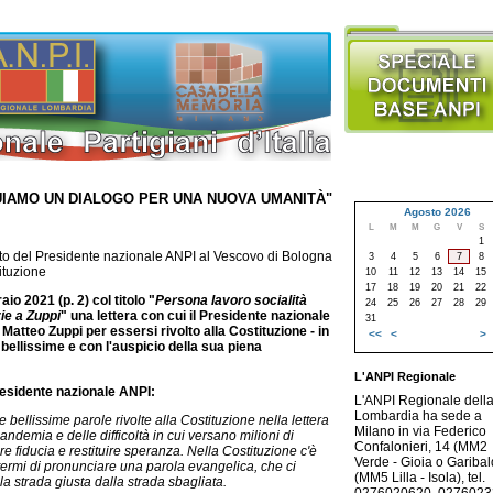
UIAMO UN DIALOGO PER UNA NUOVA UMANITÀ"
Agosto 2026
L
M
M
G
V
S
1
ento del Presidente nazionale ANPI al Vescovo di Bologna
3
4
5
6
7
8
ituzione
10
11
12
13
14
15
17
18
19
20
21
22
aio 2021 (p. 2) col titolo "
Persona lavoro socialità
24
25
26
27
28
29
zie a Zuppi
" una lettera con cui il Presidente nazionale
31
 Matteo Zuppi per essersi rivolto alla Costituzione -
in
<<
<
>
 bellissime e con l'auspicio della sua piena
L'ANPI Regionale
 Presidente nazionale ANPI:
L'ANPI Regionale dell
Lombardia ha sede a
 bellissime parole rivolte alla Costituzione nella lettera
Milano in via Federico
andemia e delle difficoltà in cui versano milioni di
Confalonieri, 14 (MM2
ire fiducia e restituire speranza. Nella Costituzione c'è
Verde - Gioia o Garibald
termi di pronunciare una parola evangelica, che ci
(MM5 Lilla - Isola), tel.
a strada giusta dalla strada sbagliata.