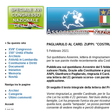
+ Su questo sito
PAGLIARULO AL CARD. ZUPPI: "COSTR
XVII° Congresso
5 Febbraio 2021
150° Unità d'Italia
Archivio
Sul quotidiano Avvenire, lettera di ringraziam
Attività in Lombardia
per le sue parole rivolte recentemente alla Cost
Costituzione e Diritti
Documenti
Pubblicata sul quotidiano
Avvenire
del 5 febbr
Iniziative
salvano l'Italia, Grazie alla Costituzione e gra
Memoria
ANPI, Gianfranco Pagliarulo, ringrazia il Card.
Novità
una lettera del 21 gennaio scorso
- con parole
applicazione.
Naviga tra le pagine
Di seguito il testo integrale della lettera del
Archivi
Vorrei ringraziarLa, gentile Cardinale, per le Sue
Categorie
che Lei ha scritto il 21 gennaio. Nel buio della p
Ultimi commenti
famiglie, Lei ha proposto l'unica via per ricostru
quella luce, quella “lampada”, se posso permet
Accedi
consente di vedere meglio e perciò distinguere l
Log in