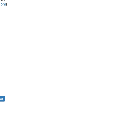
3372
ioni
)