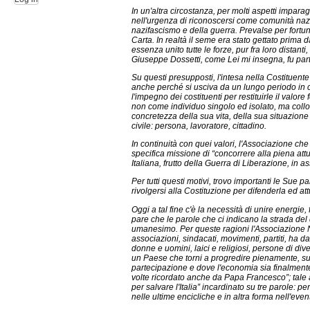
In un'altra circostanza, per molti aspetti imparag
nell'urgenza di riconoscersi come comunità nazio
nazifascismo e della guerra. Prevalse per fortuna
Carta. In realtà il seme era stato gettato prima
essenza unito tutte le forze, pur fra loro distant
Giuseppe Dossetti, come Lei mi insegna, fu pa
Su questi presupposti, l'intesa nella Costituente
anche perché si usciva da un lungo periodo in c
l'impegno dei costituenti per restituirle il valor
non come individuo singolo ed isolato, ma colloca
concretezza della sua vita, della sua situazion
civile: persona, lavoratore, cittadino.
In continuità con quei valori, l'Associazione ch
specifica missione di “concorrere alla piena att
Italiana, frutto della Guerra di Liberazione, in ass
Per tutti questi motivi, trovo importanti le Sue par
rivolgersi alla Costituzione per difenderla ed att
Oggi a tal fine c'è la necessità di unire energie
pare che le parole che ci indicano la strada del
umanesimo. Per queste ragioni l'Associazione Na
associazioni, sindacati, movimenti, partiti, ha d
donne e uomini, laici e religiosi, persone di dive
un Paese che torni a progredire pienamente, su
partecipazione e dove l'economia sia finalmente
volte ricordato anche da Papa Francesco”; tale
per salvare l'Italia” incardinato su tre parole: pe
nelle ultime encicliche e in altra forma nell'ev