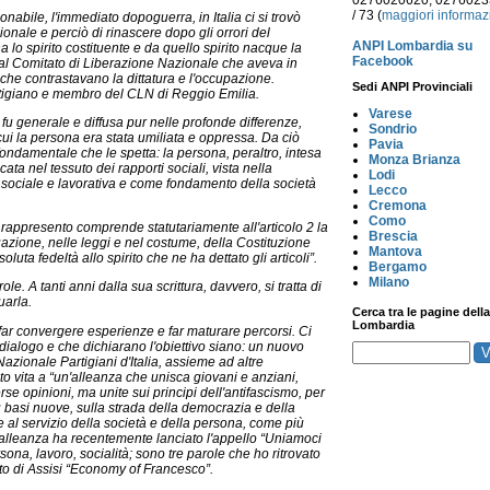
0276020620, 027602
/ 73 (
maggiori informaz
onabile, l'immediato dopoguerra, in Italia ci si trovò
nale e perciò di rinascere dopo gli orrori del
ANPI Lombardia su
 lo spirito costituente e da quello spirito nacque la
Facebook
 dal Comitato di Liberazione Nazionale che aveva in
i, che contrastavano la dittatura e l'occupazione.
Sedi ANPI Provinciali
rtigiano e membro del CLN di Reggio Emilia.
Varese
 fu generale e diffusa pur nelle profonde differenze,
Sondrio
ui la persona era stata umiliata e oppressa. Da ciò
Pavia
e fondamentale che le spetta: la persona, peraltro, intesa
Monza Brianza
ta nel tessuto dei rapporti sociali, vista nella
Lodi
e sociale e lavorativa e come fondamento della società
Lecco
Cremona
Como
e rappresento comprende statutariamente all'articolo 2 la
Brescia
uazione, nelle leggi e nel costume, della Costituzione
Mantova
oluta fedeltà allo spirito che ne ha dettato gli articoli”.
Bergamo
Milano
ole. A tanti anni dalla sua scrittura, davvero, si tratta di
uarla.
Cerca tra le pagine della
Lombardia
, far convergere esperienze e far maturare percorsi. Ci
 dialogo e che dichiarano l'obiettivo siano: un nuovo
zionale Partigiani d'Italia, assieme ad altre
ato vita a “un'alleanza che unisca giovani e anziani,
rse opinioni, ma unite sui principi dell'antifascismo, per
 basi nuove, sulla strada della democrazia e della
 al servizio della società e della persona, come più
 alleanza ha recentemente lanciato l'appello “Uniamoci
rsona, lavoro, socialità; sono tre parole che ho ritrovato
ento di Assisi “Economy of Francesco”.