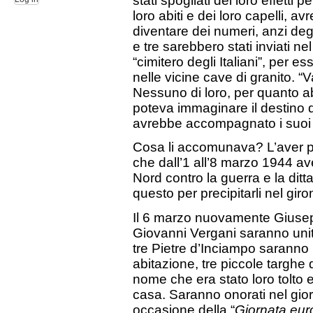
stati spogliati dei loro effetti 
loro abiti e dei loro capelli, a
diventare dei numeri, anzi degl
e tre sarebbero stati inviati n
“cimitero degli Italiani”, per es
nelle vicine cave di granito. 
Nessuno di loro, per quanto ab
poteva immaginare il destino di
avrebbe accompagnato i suoi ul
Cosa li accomunava? L’aver pa
che dall’1 all’8 marzo 1944 av
Nord contro la guerra e la ditt
questo per precipitarli nel giro
Il 6 marzo nuovamente Giusep
Giovanni Vergani saranno uniti 
tre Pietre d’Inciampo saranno 
abitazione, tre piccole targhe 
nome che era stato loro tolto 
casa. Saranno onorati nel gior
occasione della “
Giornata eur