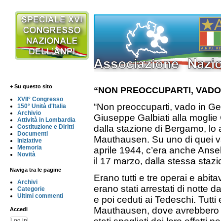
+ Su questo sito
“NON PREOCCUPARTI, VADO
XVII° Congresso
“Non preoccuparti, vado in Ge
150° Unità d'Italia
Archivio
Giuseppe Galbiati alla moglie C
Attività in Lombardia
Costituzione e Diritti
dalla stazione di Bergamo, lo 
Documenti
Mauthausen. Su uno di quei va
Iniziative
Memoria
aprile 1944, c’era anche Anse
Novità
il 17 marzo, dalla stessa staz
Naviga tra le pagine
Erano tutti e tre operai e abit
Archivi
erano stati arrestati di notte da
Categorie
Ultimi commenti
e poi ceduti ai Tedeschi. Tutti 
Mauthausen, dove avrebbero se
Accedi
Log in