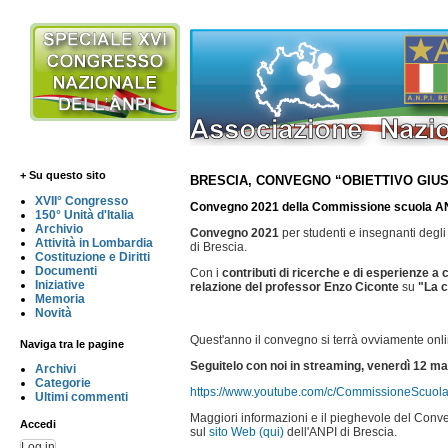
+ Su questo sito
BRESCIA, CONVEGNO “OBIETTIVO GIUS
XVII° Congresso
Convegno 2021 della Commissione scuola AN
150° Unità d'Italia
Archivio
Convegno 2021
per studenti e insegnanti degli I
Attività in Lombardia
di Brescia.
Costituzione e Diritti
Documenti
Con i
contributi di ricerche e di esperienze a 
Iniziative
relazione del professor Enzo Ciconte
su
"La c
Memoria
Novità
Quest'anno il convegno si terrà ovviamente onli
Naviga tra le pagine
Seguitelo con noi in streaming, venerdì 12 ma
Archivi
Categorie
https://www.youtube.com/c/CommissioneScuol
Ultimi commenti
Maggiori informazioni e il pieghevole del Conv
Accedi
sul
sito Web (qui)
dell'ANPI di Brescia.
Log in