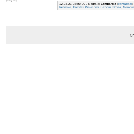
12.03.21 08:00:00 , a cura di
Lombardia
(
contattaci
)
Iniziative
,
Comitati Provinciali
,
Sezioni
,
Novità
,
Memori
Cr