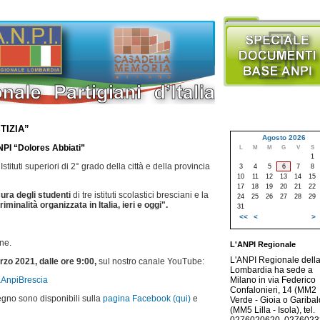
TIZIA”
Agosto 2026
PI “Dolores Abbiati”
L
M
M
G
V
S
1
stituti superiori di 2° grado della città e della provincia
3
4
5
6
7
8
10
11
12
13
14
15
17
18
19
20
21
22
cura degli studenti
di tre istituti scolastici bresciani e la
24
25
26
27
28
29
riminalità organizzata in Italia, ieri e oggi".
31
<<
<
>
ne.
L'ANPI Regionale
L'ANPI Regionale dell
rzo 2021, dalle ore 9:00,
sul nostro canale YouTube:
Lombardia ha sede a
aAnpiBrescia
Milano in via Federico
Confalonieri, 14 (MM2
egno sono disponibili sulla
pagina Facebook (qui)
e
Verde - Gioia o Garibald
(MM5 Lilla - Isola), tel.