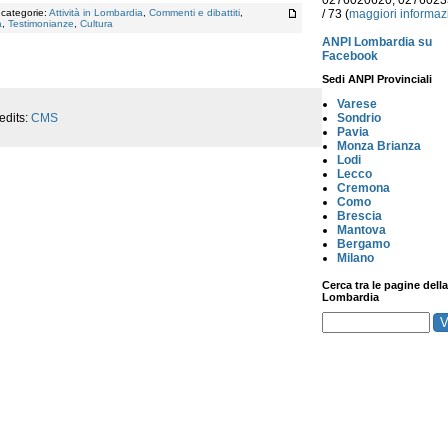
0276020620, 027602
, categorie:
Attività in Lombardia
,
Commenti e dibattiti
,
/ 73 (
maggiori informaz
a
,
Testimonianze
,
Cultura
ANPI Lombardia su
Facebook
Sedi ANPI Provinciali
Varese
edits:
CMS
Sondrio
Pavia
Monza Brianza
Lodi
Lecco
Cremona
Como
Brescia
Mantova
Bergamo
Milano
Cerca tra le pagine della
Lombardia