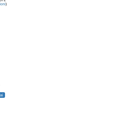
3372
ioni
)