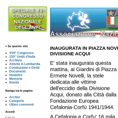
+ Su questo sito
INAUGURATA IN PIAZZA NOV
DIVISIONE ACQUI
XVII° Congresso
150° Unità d'Italia
Archivio
E’ stata inaugurata questa
Attività in Lombardia
Costituzione e Diritti
mattina, ai Giardini di Piazza
Documenti
Ermete Novelli, la stele
Iniziative
Memoria
dedicata alle vittime
Novità
dell’eccidio della Divisione
Naviga tra le pagine
Acqui, donato alla Città dalla
Archivi
Fondazione Europea
Categorie
Ultimi commenti
Cefalonia-Corfù 1941/1944.
Accedi
A Cefalonia e Corfu' 16 mila
Log in