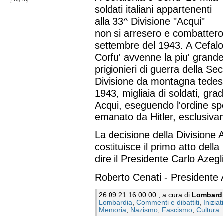
soldati italiani appartenenti
alla 33^ Divisione "Acqui"
non si arresero e combatteron
settembre del 1943. A Cefalon
Corfu' avvenne la piu' grand
prigionieri di guerra della S
Divisione da montagna tedesca
1943, migliaia di soldati, gradu
Acqui, eseguendo l'ordine spec
emanato da Hitler, esclusivam
La decisione della Divisione 
costituisce il primo atto dell
dire il Presidente Carlo Azegl
Roberto Cenati - Presidente A
26.09.21 16:00:00 , a cura di
Lombard
Lombardia
,
Commenti e dibattiti
,
Iniziat
Memoria
,
Nazismo
,
Fascismo
,
Cultura