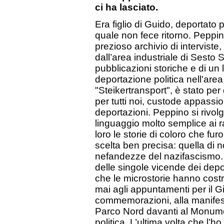
ci ha lasciato.
Era figlio di Guido, deportato 
quale non fece ritorno. Peppi
prezioso archivio di interviste, d
dall’area industriale di Sesto 
pubblicazioni storiche e di un
deportazione politica nell'are
"Steikertransport", è stato pe
per tutti noi, custode appassi
deportazioni. Peppino si rivol
linguaggio molto semplice ai r
loro le storie di coloro che fu
scelta ben precisa: quella di no
nefandezze del nazifascismo. 
delle singole vicende dei dep
che le microstorie hanno cost
mai agli appuntamenti per il G
commemorazioni, alla manifes
Parco Nord davanti al Monume
politica. L’ultima volta che l’h