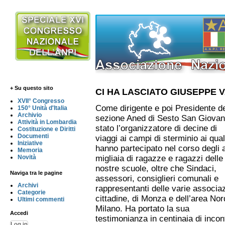
+ Su questo sito
CI HA LASCIATO GIUSEPPE 
XVII° Congresso
Come dirigente e poi Presidente de
150° Unità d'Italia
Archivio
sezione Aned di Sesto San Giovan
Attività in Lombardia
stato l’organizzatore di decine di
Costituzione e Diritti
Documenti
viaggi ai campi di sterminio ai qual
Iniziative
hanno partecipato nel corso degli 
Memoria
Novità
migliaia di ragazze e ragazzi delle
nostre scuole, oltre che Sindaci,
Naviga tra le pagine
assessori, consiglieri comunali e
Archivi
rappresentanti delle varie associaz
Categorie
cittadine, di Monza e dell’area Nor
Ultimi commenti
Milano. Ha portato la sua
Accedi
testimonianza in centinaia di incont
Log in