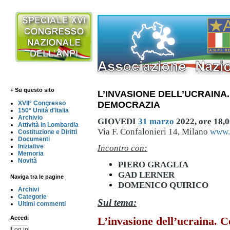
+ Su questo sito
L’INVASIONE DELL’UCRAINA
DEMOCRAZIA
XVII° Congresso
150° Unità d'Italia
Archivio
GIOVEDI
31 marzo
2022, ore 18,0
Attività in Lombardia
Via F. Confalonieri 14, Milano
www.
Costituzione e Diritti
Documenti
Iniziative
Incontro con:
Memoria
Novità
PIERO GRAGLIA
GAD LERNER
Naviga tra le pagine
DOMENICO QUIRICO
Archivi
Categorie
Sul tema:
Ultimi commenti
L’invasione dell’ucraina. 
Accedi
Log in