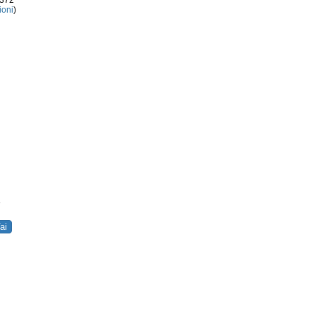
3372
ioni
)