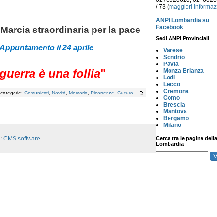
0276020620, 027602
/ 73 (
maggiori informaz
ANPI Lombardia su
Facebook
 Marcia straordinaria per la pace
Sedi ANPI Provinciali
Appuntamento il 24 aprile
Varese
Sondrio
Pavia
guerra è una follia
"
Monza Brianza
Lodi
Lecco
Cremona
, categorie:
Comunicati
,
Novità
,
Memoria
,
Ricorrenze
,
Cultura
Como
Brescia
Mantova
Bergamo
Milano
s:
CMS software
Cerca tra le pagine della
Lombardia