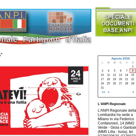
A"
Agosto 2026
L
M
M
G
V
S
1
3
4
5
6
7
8
10
11
12
13
14
15
17
18
19
20
21
22
24
25
26
27
28
29
31
<<
<
>
L'ANPI Regionale
L'ANPI Regionale dell
Lombardia ha sede a
Milano in via Federico
Confalonieri, 14 (MM2
Verde - Gioia o Garibald
(MM5 Lilla - Isola), tel.