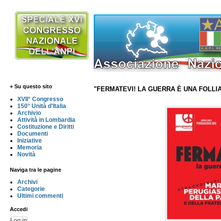
+ Su questo sito
"FERMATEVI! LA GUERRA È UNA FOLLI
XVII° Congresso
150° Unità d'Italia
Archivio
Attività in Lombardia
Costituzione e Diritti
Documenti
Iniziative
Memoria
Novità
Naviga tra le pagine
Archivi
Categorie
Ultimi commenti
Accedi
Log in