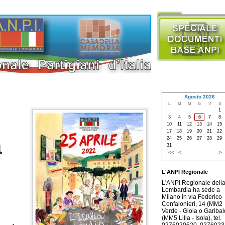
Agosto 2026
L
M
M
G
V
S
1
3
4
5
6
7
8
10
11
12
13
14
15
17
18
19
20
21
22
a
24
25
26
27
28
29
31
<<
<
>
L'ANPI Regionale
L'ANPI Regionale dell
Lombardia ha sede a
Milano in via Federico
Confalonieri, 14 (MM2
Verde - Gioia o Garibald
(MM5 Lilla - Isola), tel.