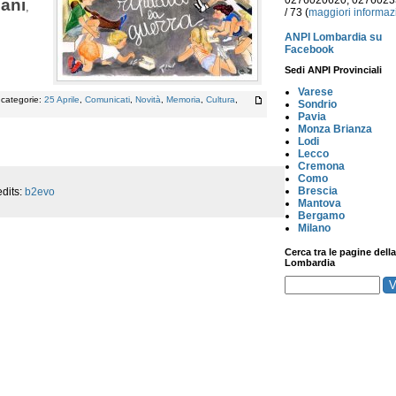
0276020620, 027602
lani
,
/ 73 (
maggiori informaz
ANPI Lombardia su
Facebook
Sedi ANPI Provinciali
Varese
, categorie:
25 Aprile
,
Comunicati
,
Novità
,
Memoria
,
Cultura
,
Sondrio
Pavia
Monza Brianza
Lodi
Lecco
Cremona
Como
Brescia
dits:
b2evo
Mantova
Bergamo
Milano
Cerca tra le pagine della
Lombardia