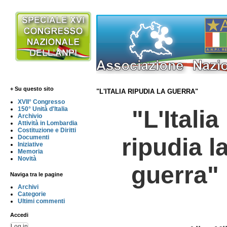
+ Su questo sito
"L'ITALIA RIPUDIA LA GUERRA"
XVII° Congresso
150° Unità d'Italia
"L'Italia
Archivio
Attività in Lombardia
Costituzione e Diritti
ripudia
l
Documenti
Iniziative
Memoria
Novità
guerra"
Naviga tra le pagine
Archivi
Categorie
Ultimi commenti
Accedi
Log in