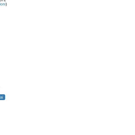
3372
ioni
)