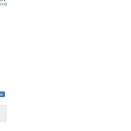
3372
ioni
)