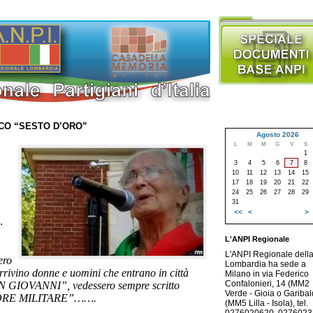
ICO “SESTO D’ORO”
Agosto 2026
L
M
M
G
V
S
1
3
4
5
6
7
8
10
11
12
13
14
15
17
18
19
20
21
22
24
25
26
27
28
29
31
<<
<
>
.
L'ANPI Regionale
L'ANPI Regionale dell
ero
Lombardia ha sede a
rivino donne e uomini che entrano in città
Milano in via Federico
Confalonieri, 14 (MM2
AN GIOVANNI”, vedessero sempre scritto
Verde - Gioia o Garibald
ORE MILITARE”…….
(MM5 Lilla - Isola), tel.