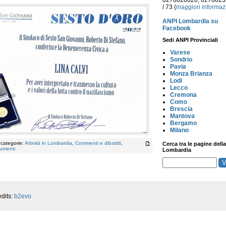
0276020620, 027602
/ 73 (
maggiori informaz
ANPI Lombardia su
Facebook
Sedi ANPI Provinciali
Varese
Sondrio
Pavia
Monza Brianza
Lodi
Lecco
Cremona
Como
Brescia
Mantova
Bergamo
Milano
, categorie:
Attività in Lombardia
,
Commenti e dibattiti
,
Cerca tra le pagine della
umenti
Lombardia
dits:
b2evo