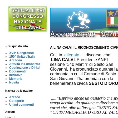
+ Su questo sito
A LINA CALVI IL RICONOSCIMENTO CIV
XVII° Congresso
Qui in
allegato
il discorso che
150° Unità d'Italia
LINA CALVI
,
Presidente ANPI
Archivio
Attività in Lombardia
sezione “340 Martiri” di Sesto San
Costituzione e Diritti
Giovanni,
ha pronunciato durante la
Documenti
cerimonia in cui il Comune di Sesto
Iniziative
San Giovanni l’ha premiata con la
Memoria
Novità
benemerenza civica
SESTO D’ORO
Naviga tra le pagine
Archivi
.....
“Esprimo anche un desiderio che sp
Categorie
venga accolto: da qualunque direzione ar
Ultimi commenti
vorrei che, oltre all’insegna “SESTO S
Accedi
“CITTA’ MEDAGLIA D’ORO AL VAL
Log in