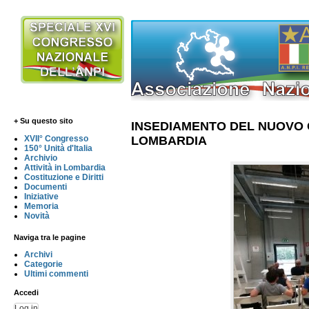
+ Su questo sito
INSEDIAMENTO DEL NUOVO 
LOMBARDIA
XVII° Congresso
150° Unità d'Italia
Archivio
Attività in Lombardia
Costituzione e Diritti
Documenti
Iniziative
Memoria
Novità
Naviga tra le pagine
Archivi
Categorie
Ultimi commenti
Accedi
Log in