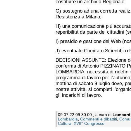
costituire un archivio Regionale;
G) sostegno ad una corretta reali
Resistenza a Milano;
H) una comunicazione più accurata
reperibilità da parte dei cittadini (
I) presidio e gestione del Web (nos
J) eventuale Comitato Scientifico 
DECISIONI ASSUNTE: Elezione de
conferma di Antonio PIZZINATO Pr
LOMBARDIA; necessità di ridefinire 
programma di lavoro per l’autunno;
mattina di sabato 9 luglio dove, par
nostre attività, si completi l’orga
gli incarichi di lavoro.
09.07.22 09:30:00 , a cura di
Lombard
Lombardia
,
Commenti e dibattiti
,
Comun
Cultura
,
XVII° Congresso