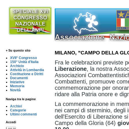
+ Su questo sito
MILANO, ”CAMPO DELLA GL
XVII° Congresso
Fra le celebrazioni previste p
150° Unità d'Italia
Archivio
Liberazione
,
la nostra Assoc
Attività in Lombardia
Associazioni Combattentistich
Costituzione e Diritti
Documenti
Combattenti, promuove come 
Iniziative
Memoria
commemorazione per onorare c
Novità
ridare alla Patria onore e dign
Naviga tra le pagine
La commemorazione in memoria
Archivi
nei campi di sterminio, degli i
Categorie
Ultimi commenti
dell'Esercito di Liberazione 
Campo della Gloria (64)
giov
Accedi
Log in