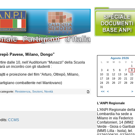
ltrepò Pavese, Milano, Dongo"
Agosto 2026
tire dalle 10, nell’Auditorium “Musazzi” della Scuola
L
M
M
G
V
S
1
arà un incontro con gli studenti :
3
4
5
6
7
8
tti e proiezione del film “Arturo, Oltrepò, Milano,
10
11
12
13
14
15
17
18
19
20
21
22
Partigiano combattente nel Mantovano)
24
25
26
27
28
29
31
<<
<
>
, categorie:
Resistenza
,
Sezioni
,
Novità
L'ANPI Regionale
L'ANPI Regionale dell
Lombardia ha sede a
Milano in via Federico
dits:
CCMS
Confalonieri, 14 (MM2
Verde - Gioia o Garibald
(MM5 Lilla - Isola), tel.