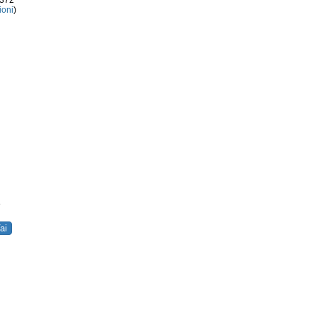
3372
ioni
)