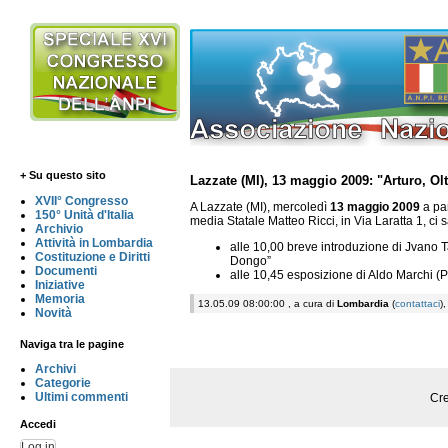
+ Su questo sito
Lazzate (MI), 13 maggio 2009: "Arturo, O
XVII° Congresso
A Lazzate (MI), mercoledì
13 maggio 2009
a par
150° Unità d'Italia
media Statale Matteo Ricci, in Via Laratta 1, ci s
Archivio
Attività in Lombardia
alle 10,00 breve introduzione di Jvano Taj
Costituzione e Diritti
Dongo”
Documenti
alle 10,45 esposizione di Aldo Marchi (
Iniziative
Memoria
13.05.09 08:00:00 , a cura di
Lombardia
(
contattaci
)
Novità
Naviga tra le pagine
Archivi
Categorie
Ultimi commenti
Cre
Accedi
Log in