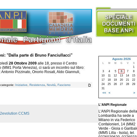
si: "Dalla parte di Bruno Fanciullacci"
Agosto 2026
coledì
28 Ottobre 2009
alle 18, presso il Centro
L
M
M
G
V
S
1
 (MM1 Porta Venezia), ci sarà un incontro sul libro:
3
4
5
6
7
8
: Antonio Pizzinato, Onorio Rosati, Aldo Giannuli,
10
11
12
13
14
15
17
18
19
20
21
22
24
25
26
27
28
29
, categorie:
Iniziative
,
Resistenza
,
Novità
,
Fascismo
31
<<
<
>
L'ANPI Regionale
L'ANPI Regionale dell
2evolution CCMS
Lombardia ha sede a
Milano in via Federico
Confalonieri, 14 (MM2
Verde - Gioia o Garibald
(MM5 Lilla - Isola), tel.