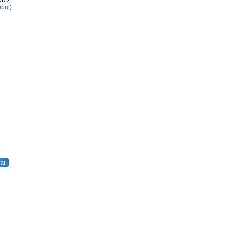
3372
ioni
)