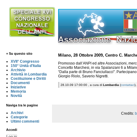
+ Su questo sito
Milano, 28 Ottobre 2009, Centro C. Marche
XVII° Congresso
Promosso dall’ANPI ed altre Associazioni, mer
150° Unità d'Italia
Concetto Marchesi, in via Spalanzani 6 a Milano
Archivio
“Dalla parte di Bruno Fanciullacci". Partecipano
Attività in Lombardia
Giorgio Riolo, Saverio Nigretti.
Costituzione e Diritti
Documenti
28.10.09 17:00:00 , a cura di
Lombardia
(
contattaci
)
Iniziative
Memoria
Novità
Naviga tra le pagine
Archivi
Credits:
b
Categorie
Ultimi commenti
Accedi
Log in