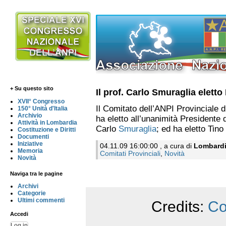
+ Su questo sito
Il prof. Carlo Smuraglia elett
XVII° Congresso
Il Comitato dell’ANPI Provinciale di
150° Unità d'Italia
Archivio
ha eletto all’unanimità Presidente 
Attività in Lombardia
Carlo
Smuraglia
; ed ha eletto Tino
Costituzione e Diritti
Documenti
Iniziative
04.11.09 16:00:00 , a cura di
Lombard
Memoria
Comitati Provinciali
,
Novità
Novità
Naviga tra le pagine
Archivi
Categorie
Ultimi commenti
Credits:
Co
Accedi
Log in