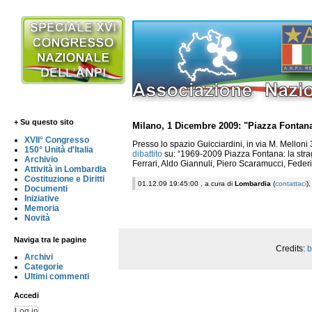
+ Su questo sito
Milano, 1 Dicembre 2009: "Piazza Fontana:
XVII° Congresso
Presso lo spazio Guicciardini, in via M. Melloni
150° Unità d'Italia
dibattito
su: “1969-2009 Piazza Fontana: la stra
Archivio
Ferrari, Aldo Giannuli, Piero Scaramucci, Feder
Attività in Lombardia
Costituzione e Diritti
01.12.09 19:45:00 , a cura di
Lombardia
(
contattaci
)
Documenti
Iniziative
Memoria
Novità
Naviga tra le pagine
Credits:
b
Archivi
Categorie
Ultimi commenti
Accedi
Log in