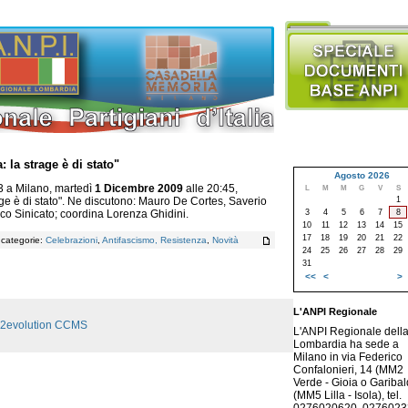
 la strage è di stato"
Agosto 2026
 3 a Milano, martedì
1 Dicembre 2009
alle 20:45,
L
M
M
G
V
S
1
ge è di stato". Ne discutono: Mauro De Cortes, Saverio
3
4
5
6
7
8
ico Sinicato; coordina Lorenza Ghidini.
10
11
12
13
14
15
17
18
19
20
21
22
, categorie:
Celebrazioni
,
Antifascismo, Resistenza
,
Novità
24
25
26
27
28
29
31
<<
<
>
L'ANPI Regionale
2evolution CCMS
L'ANPI Regionale dell
Lombardia ha sede a
Milano in via Federico
Confalonieri, 14 (MM2
Verde - Gioia o Garibald
(MM5 Lilla - Isola), tel.