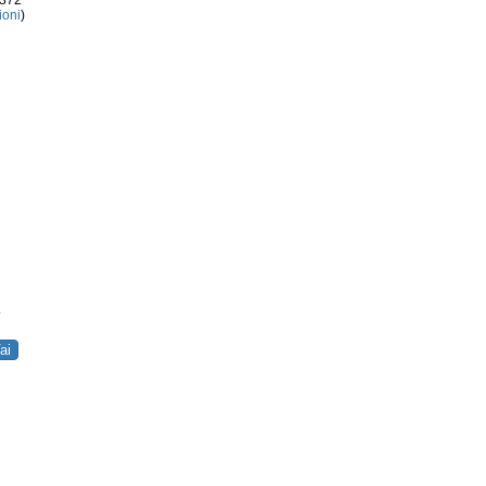
3372
ioni
)