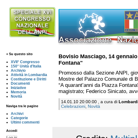
+ Su questo sito
Bovisio Masciago, 14 gennaio 
Fontana"
XVII° Congresso
150° Unità d'Italia
Archivio
Promosso dalla Sezione ANPI, gi
Attività in Lombardia
Mostre del Palazzo Comunale di B
Costituzione e Diritti
Documenti
“A quarant’anni da Piazza Fontana"
Iniziative
magistrato; Federico Sinicato, avvo
Memoria
Novità
14.01.10 20:00:00 , a cura di
Lombard
Naviga tra le pagine
Celebrazioni
,
Novità
Archivi
Categorie
Ultimi commenti
Accedi
Log in