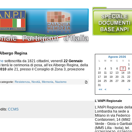
 Albergo Regina
Agosto 2026
one
sottoscritta da 1821 cittadini, venerdì
22 Gennaio
L
M
M
G
V
S
1
si terrà le cerimonia di posa, all’ex Albergo Regina, della
3
4
5
6
7
8
2010
alle 21, presso il Consiglio di Zona 3, proiezione
10
11
12
13
14
15
17
18
19
20
21
22
24
25
26
27
28
29
, categorie:
Resistenza
,
Novità
,
Memoria
,
Nazismo
31
<<
<
>
L'ANPI Regionale
L'ANPI Regionale dell
dits:
CCMS
Lombardia ha sede a
Milano in via Federico
Confalonieri, 14 (MM2
Verde - Gioia o Garibald
(MM5 Lilla - Isola), tel.