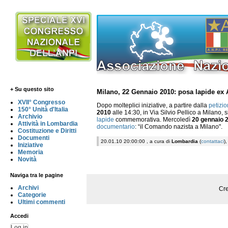
+ Su questo sito
Milano, 22 Gennaio 2010: posa lapide ex
XVII° Congresso
Dopo molteplici iniziative, a partire dalla
petizi
150° Unità d'Italia
2010
alle 14:30, in Via Silvio Pellico a Milano, 
Archivio
lapide
commemorativa. Mercoledì
20 gennaio 
Attività in Lombardia
documentario
: “il Comando nazista a Milano".
Costituzione e Diritti
Documenti
20.01.10 20:00:00 , a cura di
Lombardia
(
contattaci
)
Iniziative
Memoria
Novità
Naviga tra le pagine
Archivi
Cre
Categorie
Ultimi commenti
Accedi
Log in