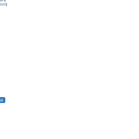
3372
ioni
)