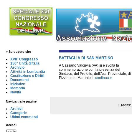
+ Su questo sito
BATTAGLIA DI SAN MARTINO
XVII° Congresso
150° Unità d'Italia
A Cassano Valcuvia (VA) si è svolta la
Archivio
commemorazione con la presenza del
Attività in Lombardia
Sindaco, del Prefetto, dell'Ass. Provinciale, di
Costituzione e Diritti
Pizzinato e Marantelli.
continua »
Documenti
Iniziative
Memoria
Novità
Naviga tra le pagine
Credits:
Archivi
Categorie
Ultimi commenti
Accedi
Log in