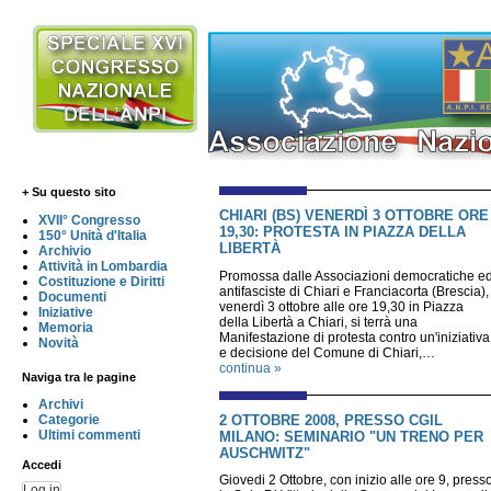
+ Su questo sito
CHIARI (BS) VENERDÌ 3 OTTOBRE ORE
XVII° Congresso
19,30: PROTESTA IN PIAZZA DELLA
150° Unità d'Italia
LIBERTÀ
Archivio
Attività in Lombardia
Promossa dalle Associazioni democratiche e
Costituzione e Diritti
antifasciste di Chiari e Franciacorta (Brescia),
Documenti
venerdì 3 ottobre alle ore 19,30 in Piazza
Iniziative
della Libertà a Chiari, si terrà una
Memoria
Manifestazione di protesta contro un'iniziativa
Novità
e decisione del Comune di Chiari,…
continua »
Naviga tra le pagine
Archivi
2 OTTOBRE 2008, PRESSO CGIL
Categorie
Ultimi commenti
MILANO: SEMINARIO "UN TRENO PER
AUSCHWITZ"
Accedi
Giovedi 2 Ottobre, con inizio alle ore 9, press
Log in