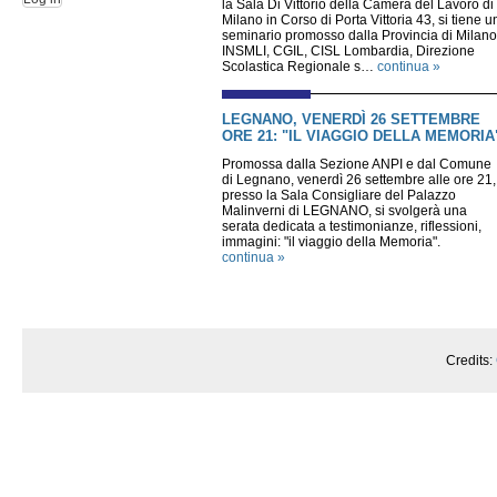
la Sala Di Vittorio della Camera del Lavoro di
Milano in Corso di Porta Vittoria 43, si tiene u
seminario promosso dalla Provincia di Milano
INSMLI, CGIL, CISL Lombardia, Direzione
Scolastica Regionale s…
continua »
LEGNANO, VENERDÌ 26 SETTEMBRE
ORE 21: "IL VIAGGIO DELLA MEMORIA
Promossa dalla Sezione ANPI e dal Comune
di Legnano, venerdì 26 settembre alle ore 21,
presso la Sala Consigliare del Palazzo
Malinverni di LEGNANO, si svolgerà una
serata dedicata a testimonianze, riflessioni,
immagini: "il viaggio della Memoria".
continua »
Credits: