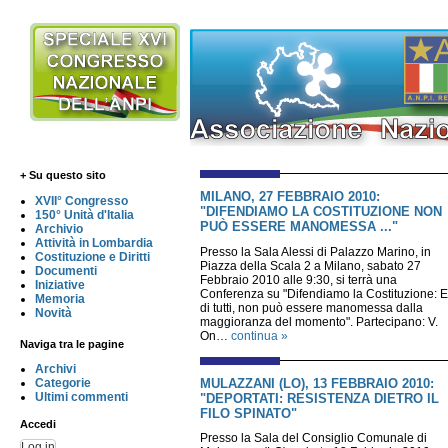
+ Su questo sito
MILANO, 27 FEBBRAIO 2010:
XVII° Congresso
"DIFENDIAMO LA COSTITUZIONE NON
150° Unità d'Italia
PUÒ ESSERE MANOMESSA ..."
Archivio
Attività in Lombardia
Presso la Sala Alessi di Palazzo Marino, in
Costituzione e Diritti
Piazza della Scala 2 a Milano, sabato 27
Documenti
Febbraio 2010 alle 9:30, si terrà una
Iniziative
Conferenza su "Difendiamo la Costituzione: E
Memoria
di tutti, non può essere manomessa dalla
Novità
maggioranza del momento". Partecipano: V.
On…
continua »
Naviga tra le pagine
Archivi
MULAZZANI (LO), 13 FEBBRAIO 2010:
Categorie
Ultimi commenti
"DEPORTATI: RESISTENZA DIETRO IL
FILO SPINATO"
Accedi
Presso la Sala del Consiglio Comunale di
Log in