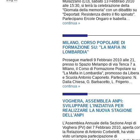
Mulazzano (LO), sabato 13 Febbraio 2010
alle 15:30, si terrà la celebrazione della
"Giornata della memoria" con un dibattito su
"Deportati: Resistenza dietro il filo spinato".
Partecipano Ercole Ongaro e Isabella…
continua »
MILANO, CORSO POPOLARE DI
FORMAZIONE SU: "LA MAFIA IN
LOMBARDIA"
Prosegue martedì 9 Febbraio 2010 alle 21,
presso lo Spazio Melampo di via Tenca 7 a
Milano, il Corso di Formazione Popolare su
"La Mafia in Lombardia", promosso da Libera
e Scuola Antonio Caponeto. Partecipano: N.
Dalla Chiesa, G. Barbacetto, L. Frigerio…
continua »
VOGHERA, ASSEMBLEA ANPI:
SVILUPPARE L'INIZIATIVA PER
REALIZZARE LA NUOVA STAGIONE
DELL'ANPI
L'Assemblea Annuale della Sezione Anpi di
Voghera (PV) del 7 Febbraio 2010, aperta co
la Relazione di Antonio Corbeletti, ha visto
visto un'ampia partecipazione di