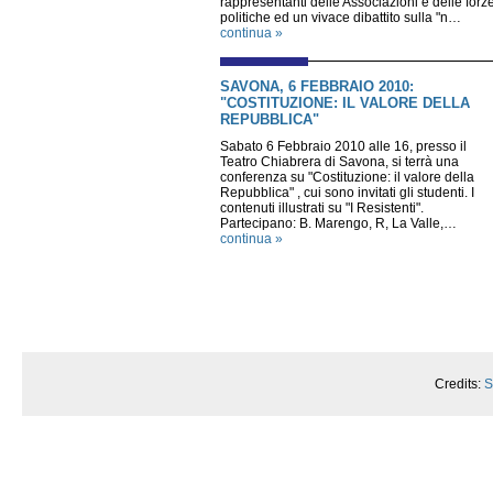
rappresentanti delle Associazioni e delle forz
politiche ed un vivace dibattito sulla "n…
continua »
SAVONA, 6 FEBBRAIO 2010:
"COSTITUZIONE: IL VALORE DELLA
REPUBBLICA"
Sabato 6 Febbraio 2010 alle 16, presso il
Teatro Chiabrera di Savona, si terrà una
conferenza su "Costituzione: il valore della
Repubblica" , cui sono invitati gli studenti. I
contenuti illustrati su "I Resistenti".
Partecipano: B. Marengo, R, La Valle,…
continua »
Credits:
S