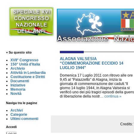
+ Su questo sito
ALAGNA VALSESIA
XVII° Congresso
“COMMEMORAZIONE ECCIDIO 14
150° Unità d'Italia
LUGLIO 1944”
Archivio
Attività in Lombardia
Domenica 17 Luglio 2011 con ritrovo alle ore
Costituzione e Diritti
9,45 al “Palazzetto” di Alagna, inizia la
Documenti
giornata di commemorazione dei caduti.“Il
Iniziative
giorno 14 luglio 1944, in Alagna Valsesia si
Memoria
verificò uno dei più tragici episodi della guerr
Novità
di liberazione della nostr…
continua »
Naviga tra le pagine
Archivi
Categorie
Ultimi commenti
Credits:
Accedi
Log in