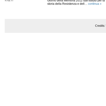
Giorno della Memoria 2012 dall'Istituto per la
storia della Resistenza e dell…
continua »
Credits: