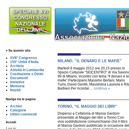
+ Su questo sito
XVII° Congresso
MILANO, “IL DENARO E LE MAFIE”
150° Unità d'Italia
Archivio
Martedì 8 maggio 2012 ore 20,15 presso lo
Attività in Lombardia
Spazio Culturale “SEICENTRO” di Via Savon
Costituzione e Diritti
99 di Milano, incontro con tema “Il denaro e le
Documenti
mafie”.Partecipano:Massimo Bertani, Mario
Iniziative
Turla, David Gentili, Massimina Lauriola e Rit
Memoria
Barbieri.Per ricordar…
continua »
Novità
Naviga tra le pagine
TORINO, “IL MAGGIO DEI LIBRI”
Archivi
Categorie
Disperso a Cefalonia di Marisa Gardoni
Ultimi commenti
presentato al Maggio dei libri a Torino Con
viva soddisfazione comunichiamo che il libro
Accedi
di Marisa Gardoni pubblicato in occasione de
Log in