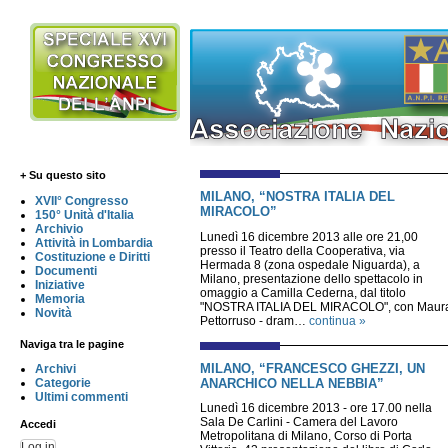
+ Su questo sito
MILANO, “NOSTRA ITALIA DEL
XVII° Congresso
MIRACOLO”
150° Unità d'Italia
Archivio
Lunedì 16 dicembre 2013 alle ore 21,00
Attività in Lombardia
presso il Teatro della Cooperativa, via
Costituzione e Diritti
Hermada 8 (zona ospedale Niguarda), a
Documenti
Milano, presentazione dello spettacolo in
Iniziative
omaggio a Camilla Cederna, dal titolo
Memoria
"NOSTRA ITALIA DEL MIRACOLO", con Maur
Novità
Pettorruso - dram…
continua »
Naviga tra le pagine
MILANO, “FRANCESCO GHEZZI, UN
Archivi
ANARCHICO NELLA NEBBIA”
Categorie
Ultimi commenti
Lunedì 16 dicembre 2013 - ore 17.00 nella
Sala De Carlini - Camera del Lavoro
Accedi
Metropolitana di Milano, Corso di Porta
Log in