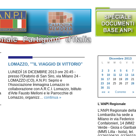
Dicembre 2013
L
M
M
G
V
S
LOMAZZO, ""IL VIAGGIO DI VITTORIO"
2
3
4
5
6
7
LUNEDÌ 16 DICEMBRE 2013 ore 20.45 -
9
10
11
12
13
14
presso l'Oratorio di San Siro, via Milano 24 -
16
17
18
19
20
21
LOMAZZO (CO), A.N.P.I. Seprio e
23
24
25
26
27
28
l'Associazione Immagina Lomazzo in
30
31
collaborazione con A.R.C.I. Lomazzo, Istituto
<<
<
Corrente
>
a
d'Arte Fausto Melloni e le Parrocchie di
Lomazzo, organizz…
continua »
L'ANPI Regionale
L'ANPI Regionale dell
Lombardia ha sede a
Milano in via Federico
Confalonieri, 14 (MM2
Verde - Gioia o Garibald
(MM5 Lilla - Isola), tel.