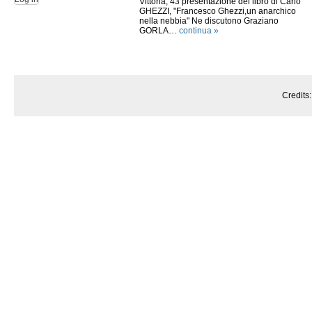
Vittoria, 43 presentazione del libro di Carlo
GHEZZI, "Francesco Ghezzi,un anarchico
nella nebbia" Ne discutono Graziano
GORLA…
continua »
Credits