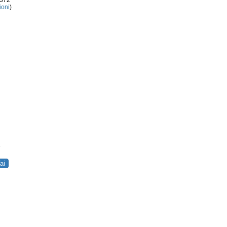
3372
ioni
)