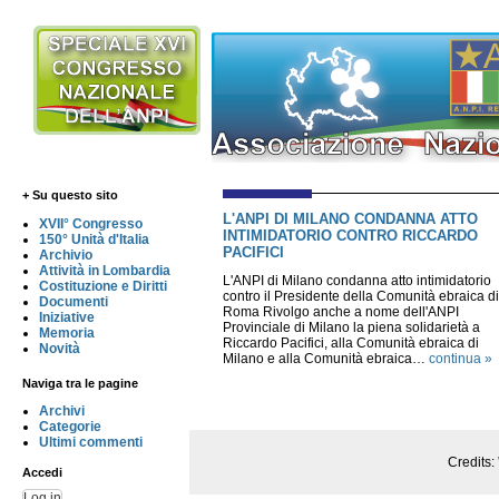
+ Su questo sito
L'ANPI DI MILANO CONDANNA ATTO
XVII° Congresso
INTIMIDATORIO CONTRO RICCARDO
150° Unità d'Italia
PACIFICI
Archivio
Attività in Lombardia
L'ANPI di Milano condanna atto intimidatorio
Costituzione e Diritti
contro il Presidente della Comunità ebraica di
Documenti
Roma Rivolgo anche a nome dell'ANPI
Iniziative
Provinciale di Milano la piena solidarietà a
Memoria
Riccardo Pacifici, alla Comunità ebraica di
Novità
Milano e alla Comunità ebraica…
continua »
Naviga tra le pagine
Archivi
Categorie
Ultimi commenti
Credits:
Accedi
Log in