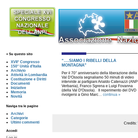
+ Su questo sito
“….SIAMO I RIBELLI DELLA
XVII° Congresso
MONTAGNA”
150° Unità d'Italia
Archivio
Per il 70° anniversario della liberazione della
Attività in Lombardia
Val D'Ossola segnaliamo 50 minuti di video
Costituzione e Diritti
interviste ai partigiani Arialdo Catenazzi (ANP
Documenti
Verbania), Franco Sgrena e Luigi Fovanna
Iniziative
(della Val D'Ossola). Il reperimento del DVD
Memoria
rivolgersi a Gino Marc…
continua »
Novità
Naviga tra le pagine
Archivi
Categorie
Ultimi commenti
Credits:
Accedi
Log in